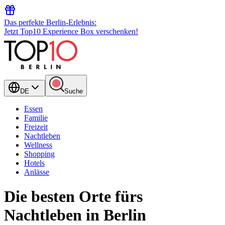
Das perfekte Berlin-Erlebnis:
Jetzt Top10 Experience Box verschenken!
DE
Suche
Essen
Familie
Freizeit
Nachtleben
Wellness
Shopping
Hotels
Anlässe
Die besten Orte fürs
Nachtleben in Berlin