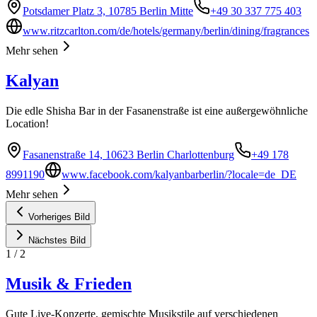
Potsdamer Platz 3, 10785 Berlin Mitte
+49 30 337 775 403
www.ritzcarlton.com/de/hotels/germany/berlin/dining/fragrances
Mehr sehen
Kalyan
Die edle Shisha Bar in der Fasanenstraße ist eine außergewöhnliche
Location!
Fasanenstraße 14, 10623 Berlin Charlottenburg
+49 178
8991190
www.facebook.com/kalyanbarberlin/?locale=de_DE
Mehr sehen
Vorheriges Bild
Nächstes Bild
1
/
2
Musik & Frieden
Gute Live-Konzerte, gemischte Musikstile auf verschiedenen