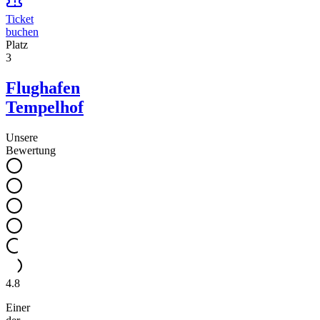
Ticket
buchen
Platz
3
Flughafen
Tempelhof
Unsere
Bewertung
4.8
Einer