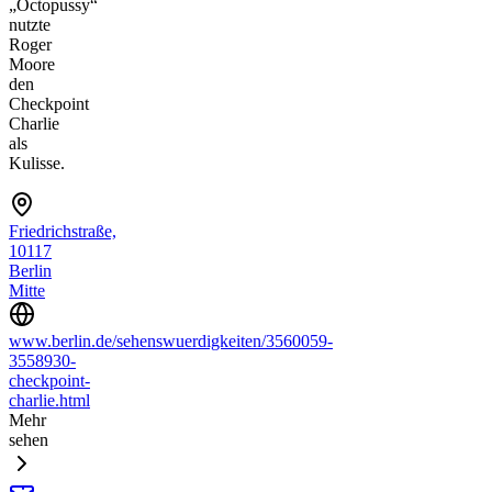
„Octopussy“
nutzte
Roger
Moore
den
Checkpoint
Charlie
als
Kulisse.
Friedrichstraße,
10117
Berlin
Mitte
www.berlin.de/sehenswuerdigkeiten/3560059-
3558930-
checkpoint-
charlie.html
Mehr
sehen