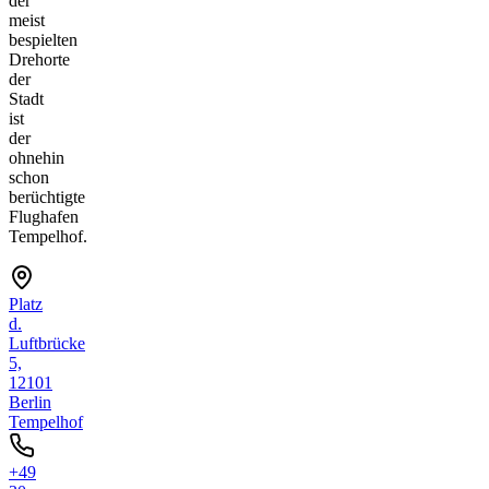
der
meist
bespielten
Drehorte
der
Stadt
ist
der
ohnehin
schon
berüchtigte
Flughafen
Tempelhof.
Platz
d.
Luftbrücke
5,
12101
Berlin
Tempelhof
+49