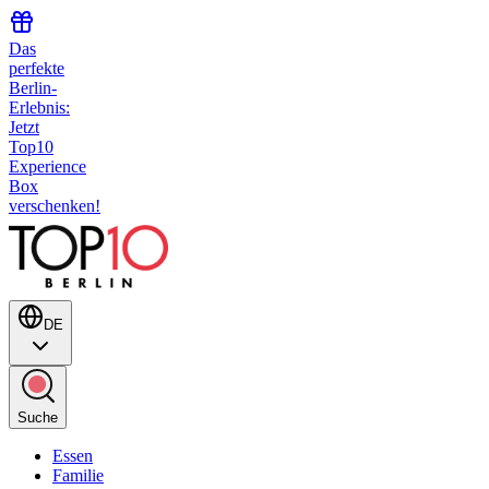
Das
perfekte
Berlin-
Erlebnis:
Jetzt
Top10
Experience
Box
verschenken!
DE
Suche
Essen
Familie