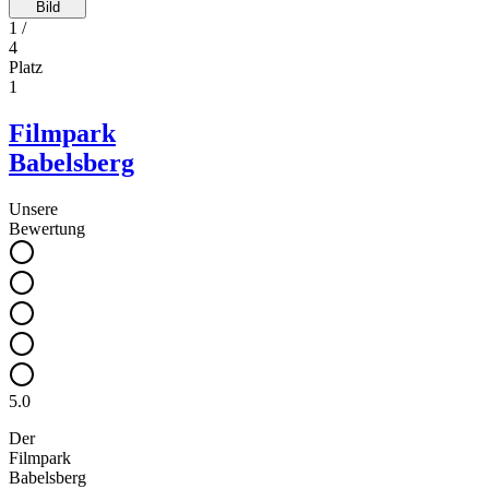
Bild
1
/
4
Platz
1
Filmpark
Babelsberg
Unsere
Bewertung
5.0
Der
Filmpark
Babelsberg