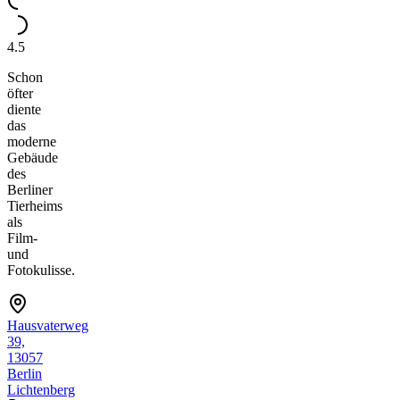
4.5
Schon
öfter
diente
das
moderne
Gebäude
des
Berliner
Tierheims
als
Film-
und
Fotokulisse.
Hausvaterweg
39,
13057
Berlin
Lichtenberg