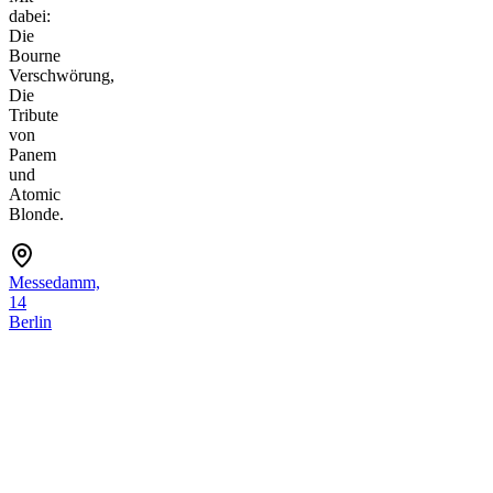
dabei:
Die
Bourne
Verschwörung,
Die
Tribute
von
Panem
und
Atomic
Blonde.
Messedamm,
14
Berlin
Charlottenburg
Mehr
sehen
Platz
6