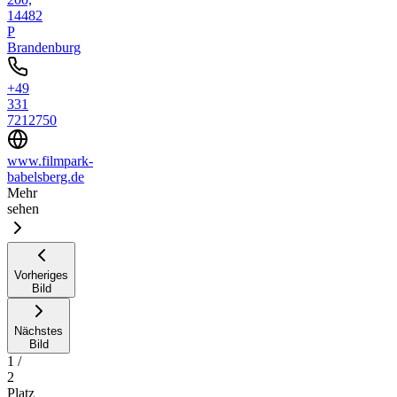
14482
P
Brandenburg
+49
331
7212750
www.filmpark-
babelsberg.de
Mehr
sehen
Vorheriges
Bild
Nächstes
Bild
1
/
2
Platz