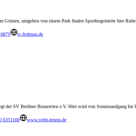
 im Grünen, umgeben von einem Park finden Sportbegeisterte hier Ruhe,
16879
tc-frohnau.de
egt der SV Berliner Brauereien e.V. Hier wird von Sonnenaufgang bis U
0 6351160
www.svbb-tennis.de