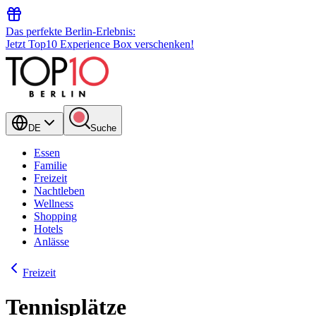
Das perfekte Berlin-Erlebnis:
Jetzt Top10 Experience Box verschenken!
DE
Suche
Essen
Familie
Freizeit
Nachtleben
Wellness
Shopping
Hotels
Anlässe
Freizeit
Tennisplätze