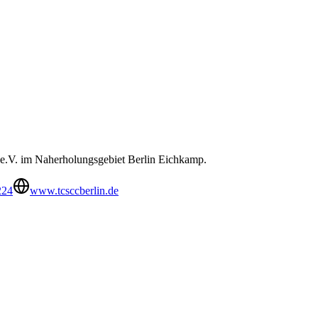
C e.V. im Naherholungsgebiet Berlin Eichkamp.
224
www.tcsccberlin.de