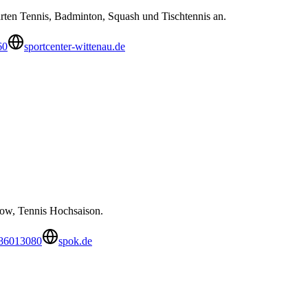
tarten Tennis, Badminton, Squash und Tischtennis an.
60
sportcenter-wittenau.de
kow, Tennis Hochsaison.
586013080
spok.de