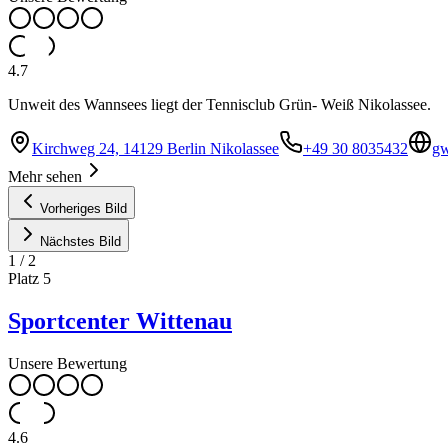
4.7
Unweit des Wannsees liegt der Tennisclub Grün- Weiß Nikolassee.
Kirchweg 24, 14129 Berlin Nikolassee
+49 30 8035432
gw
Mehr sehen
Vorheriges Bild
Nächstes Bild
1
/
2
Platz
5
Sportcenter Wittenau
Unsere Bewertung
4.6