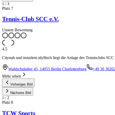
1
/
3
Platz
7
Tennis-Club SCC e.V.
Unsere Bewertung
4.5
Citynah und trotzdem idyllisch liegt die Anlage des Tennisclubs SC
Waldschulallee 45, 14055 Berlin Charlottenburg
+49 30 3026
Mehr sehen
Vorheriges Bild
Nächstes Bild
1
/
2
Platz
8
TCW Sports