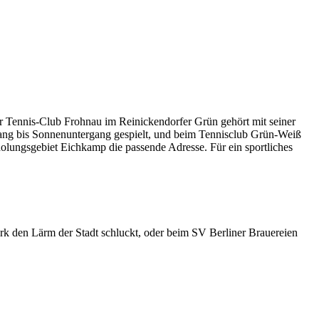
Der Tennis-Club Frohnau im Reinickendorfer Grün gehört mit seiner
ang bis Sonnenuntergang gespielt, und beim Tennisclub Grün-Weiß
olungsgebiet Eichkamp die passende Adresse. Für ein sportliches
rk den Lärm der Stadt schluckt, oder beim SV Berliner Brauereien
Leaflet
|
©
OpenStreetMap
contributors ©
CARTO