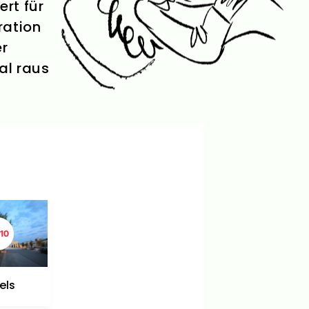
ert für
ration
er
al raus
10
els