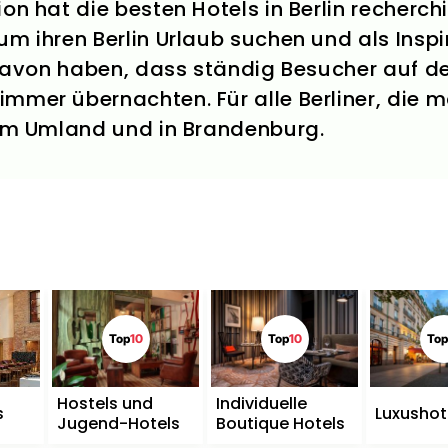
on hat die besten Hotels in Berlin recherchi
um ihren Berlin Urlaub suchen und als Inspi
g davon haben, dass ständig Besucher auf d
mmer übernachten. Für alle Berliner, die m
 im Umland und in Brandenburg.
Top
10
Top
10
Top
Hostels und
Individuelle
s
Luxushot
Jugend-Hotels
Boutique Hotels