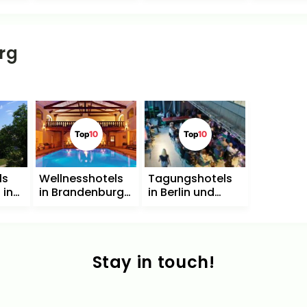
rg
Top
10
Top
10
ls
Wellnesshotels
Tagungshotels
 in
in Brandenburg
in Berlin und
g
mit Therme und
Brandenburg
Spa
Stay in touch!