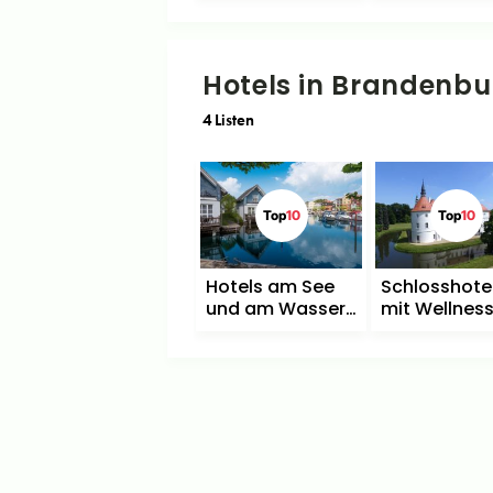
Hotels in Brandenbu
4
Listen
Top
10
Top
10
Hotels am See
Schlosshote
und am Wasser
mit Wellness
in Brandenburg
Brandenbur