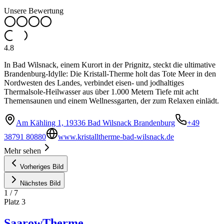
Unsere Bewertung
4.8
In Bad Wilsnack, einem Kurort in der Prignitz, steckt die ultimative
Brandenburg-Idylle: Die Kristall-Therme holt das Tote Meer in den
Nordwesten des Landes, verbindet eisen- und jodhaltiges
Thermalsole-Heilwasser aus über 1.000 Metern Tiefe mit acht
Themensaunen und einem Wellnessgarten, der zum Relaxen einlädt.
Am Kähling 1, 19336 Bad Wilsnack Brandenburg
+49
38791 80880
www.kristalltherme-bad-wilsnack.de
Mehr sehen
Vorheriges Bild
Nächstes Bild
1
/
7
Platz
3
SaarowTherme