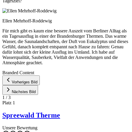
Tagesziel?
Ellen Mehrhoff-Roddewig
Für mich gibt es kaum eine bessere Auszeit vom Berliner Alltag als
ein Tagesausflug in einer der Brandenburger Thermen. Das warme
Wasser, die Saunalandschaften, der Duft von Eukalyptus und dieses
Gefühl, danach komplett entspannt nach Hause zu fahren: Genau
dafür lohnt sich der kleine Ausflug ins Umland. Ich habe auf
Wasserqualität, Sauberkeit, Vielfalt der Anwendungen und die
Atmosphäre geachtet.
Leaflet
|
©
OpenStreetMap
contributors ©
CARTO
Branded Content
+
Vorheriges Bild
−
Nächstes Bild
1
/
3
Platz
1
Spreewald Therme
Unsere Bewertung