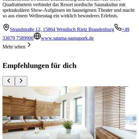
Quadratmetern verbindet das Resort nordische Saunakultur mit
spektakulären Show-Aufgüssen im hauseigenen Theater und macht
so aus einem Wellnesstag ein wirklich besonderes Erlebnis.
Strandstraße 12, 15864 Wendisch Rietz Brandenburg
+49
33679 7589900
www.satama-saunapark.de
Mehr sehen
Empfehlungen für dich
Top
10
Day Spas zur Entspannung
Top
10
Head Spa
Top
10
Massage
Top
10
Sauna
Top
10