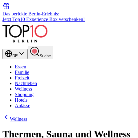
Das perfekte Berlin-Erlebnis:
Jetzt Top10 Experience Box verschenken!
DE
Suche
Essen
Familie
Freizeit
Nachtleben
Wellness
Shopping
Hotels
Anlässe
Wellness
Thermen, Sauna und Wellness