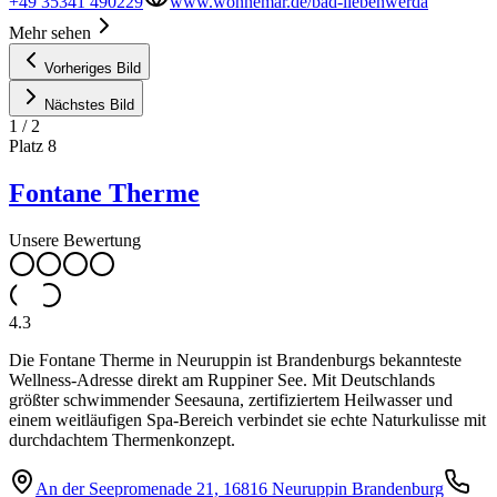
+49 35341 490229
www.wonnemar.de/bad-liebenwerda
Mehr sehen
Vorheriges Bild
Nächstes Bild
1
/
2
Platz
8
Fontane Therme
Unsere Bewertung
4.3
Die Fontane Therme in Neuruppin ist Brandenburgs bekannteste
Wellness-Adresse direkt am Ruppiner See. Mit Deutschlands
größter schwimmender Seesauna, zertifiziertem Heilwasser und
einem weitläufigen Spa-Bereich verbindet sie echte Naturkulisse mit
durchdachtem Thermenkonzept.
An der Seepromenade 21, 16816 Neuruppin Brandenburg