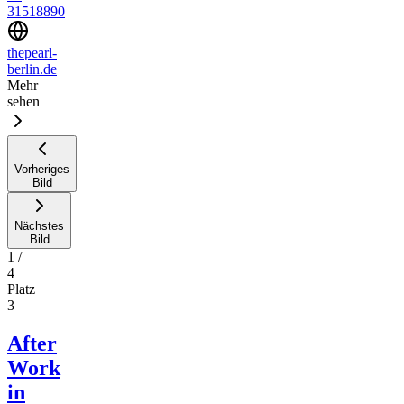
31518890
thepearl-
berlin.de
Mehr
sehen
Vorheriges
Bild
Nächstes
Bild
1
/
4
Platz
3
After
Work
in