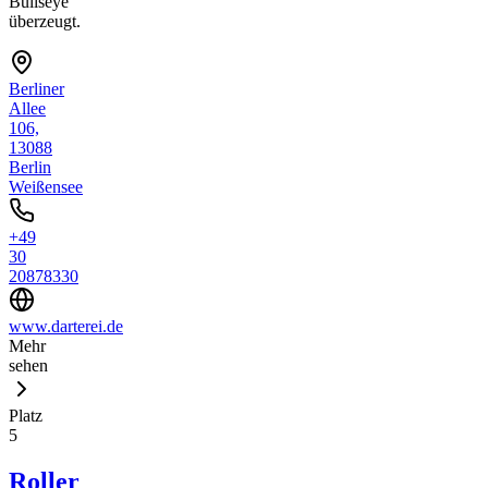
Bullseye
überzeugt.
Berliner
Allee
106,
13088
Berlin
Weißensee
+49
30
20878330
www.darterei.de
Mehr
sehen
Platz
5
Roller