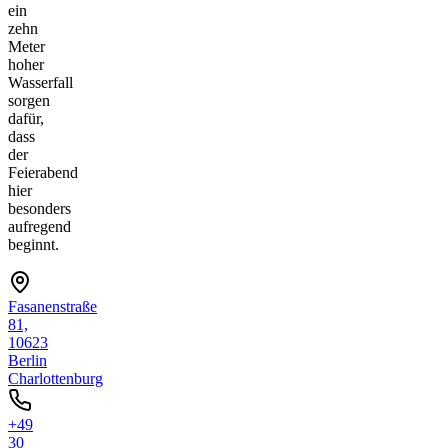
ein
zehn
Meter
hoher
Wasserfall
sorgen
dafür,
dass
der
Feierabend
hier
besonders
aufregend
beginnt.
Fasanenstraße
81,
10623
Berlin
Charlottenburg
+49
30