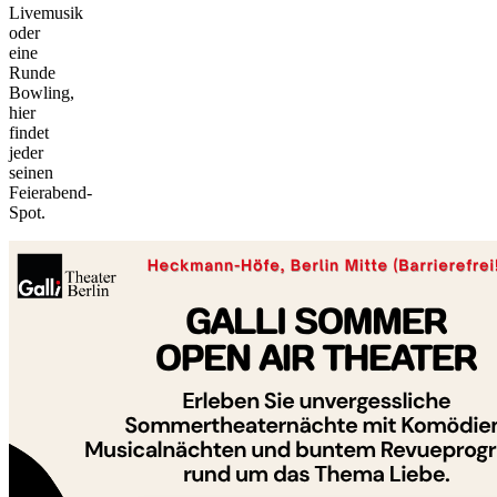
Livemusik
oder
eine
Runde
Bowling,
hier
findet
jeder
seinen
©
Feierabend-
tMap
Spot.
s ©
+
−