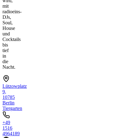
wird,
mit
radioeins-
DJs,
Soul,
House
und
Cocktails
bis
tief
in
die
Nacht.
Lützowplatz
9,
10785
Berlin
Tiergarten
+49
1516
4964189