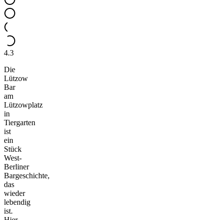
4.3
Die
Lützow
Bar
am
Lützowplatz
in
Tiergarten
ist
ein
Stück
West-
Berliner
Bargeschichte,
das
wieder
lebendig
ist.
Hier