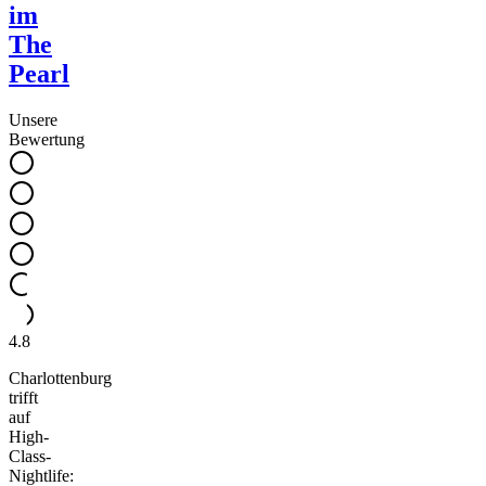
im
The
Pearl
Unsere
Bewertung
4.8
Charlottenburg
trifft
auf
High-
Class-
Nightlife: