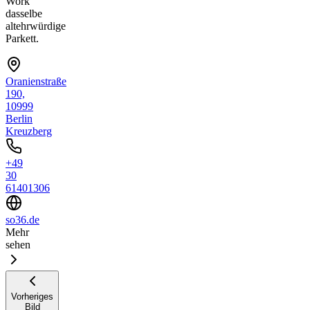
Work
dasselbe
altehrwürdige
Parkett.
Oranienstraße
190,
10999
Berlin
Kreuzberg
+49
30
61401306
so36.de
Mehr
sehen
Vorheriges
Bild