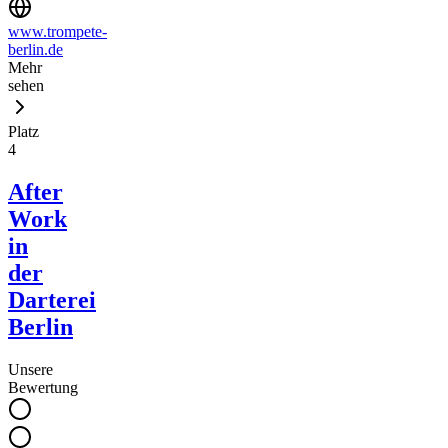
www.trompete-
berlin.de
Mehr
sehen
Platz
4
After
Work
in
der
Darterei
Berlin
Unsere
Bewertung