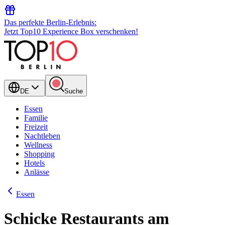
Das perfekte Berlin-Erlebnis:
Jetzt Top10 Experience Box verschenken!
DE
Suche
Essen
Familie
Freizeit
Nachtleben
Wellness
Shopping
Hotels
Anlässe
Essen
Schicke Restaurants am