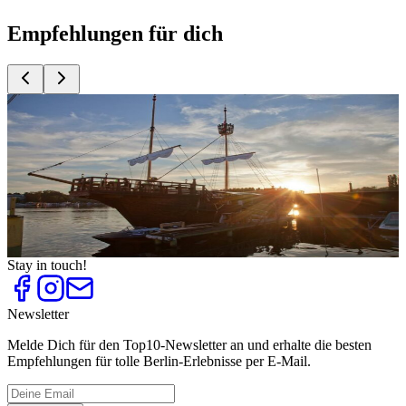
Empfehlungen für dich
Top
10
Ausflugslokale am Wasser
Top
10
Biergärten
Top
10
Restaurants mit Aussicht und Dachterrasse
Top
10
Restaurants mit Kamin
Top
10
Restaurantschiffe
Stay in touch!
Newsletter
Melde Dich für den Top10-Newsletter an und erhalte die besten
Empfehlungen für tolle Berlin-Erlebnisse per E-Mail.