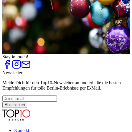
Top
10
Individuell Einrichten
Top
10
Interior Design
Top
10
Osterdeko
Top
10
Plattenläden
Top
10
Weihnachtsdeko
Stay in touch!
Newsletter
Melde Dich für den Top10-Newsletter an und erhalte die besten
Empfehlungen für tolle Berlin-Erlebnisse per E-Mail.
Abschicken
Kontakt