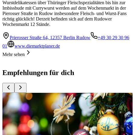
Wurstdelikatessen über Thüringer Fleischspezialitäten bis hin zur
Imbissbude mit Currywurst werden auf dem Wochenmarkt in der
Pierosser Straße in Rudow insbesondere Fleisch- und Wurst-Fans
richtig glücklich! Derzeit befinden sich auf dem Rudower
Wochenmarkt 12 Stände.
Prierosser Straße 64, 12357 Berlin Rudow
+49 30 29 30 96
01
www.diemarktplaner.de
Mehr sehen
Empfehlungen für dich
Top
10
Basteln und DIY
Top
10
Buchhandlungen
Top
10
Einkaufscenter
Top
10
Flohmärkte und Trödelmärkte