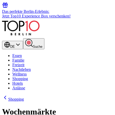
Das perfekte Berlin-Erlebnis:
Jetzt Top10 Experience Box verschenken!
DE
Suche
Essen
Familie
Freizeit
Nachtleben
Wellness
Shopping
Hotels
Anlässe
Shopping
Wochenmärkte