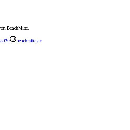
 von BeachMitte.
78920
beachmitte.de