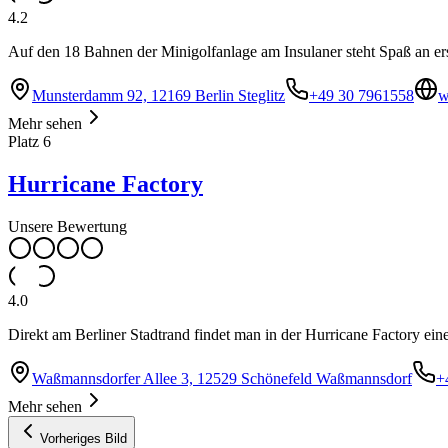
4.2
Auf den 18 Bahnen der Minigolfanlage am Insulaner steht Spaß an ers
Munsterdamm 92, 12169 Berlin Steglitz
+49 30 7961558
w
Mehr sehen
Platz
6
Hurricane Factory
Unsere Bewertung
4.0
Direkt am Berliner Stadtrand findet man in der Hurricane Factory ein
Waßmannsdorfer Allee 3, 12529 Schönefeld Waßmannsdorf
+
Mehr sehen
Vorheriges Bild