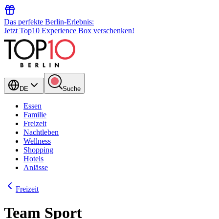
Das perfekte Berlin-Erlebnis:
Jetzt Top10 Experience Box verschenken!
DE
Suche
Essen
Familie
Freizeit
Nachtleben
Wellness
Shopping
Hotels
Anlässe
Freizeit
Team Sport