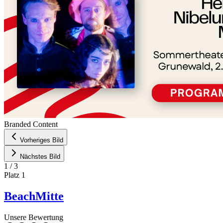
Branded Content
Vorheriges Bild
Nächstes Bild
1
/
3
Platz
1
BeachMitte
Unsere Bewertung