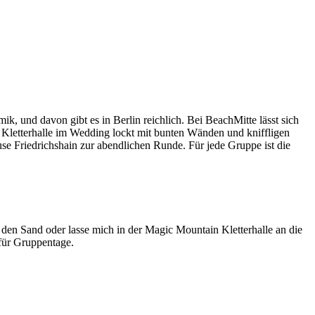
, und davon gibt es in Berlin reichlich. Bei BeachMitte lässt sich
n Kletterhalle im Wedding lockt mit bunten Wänden und kniffligen
use Friedrichshain zur abendlichen Runde. Für jede Gruppe ist die
 den Sand oder lasse mich in der Magic Mountain Kletterhalle an die
für Gruppentage.
Leaflet
|
©
OpenStreetMap
contributors ©
CARTO