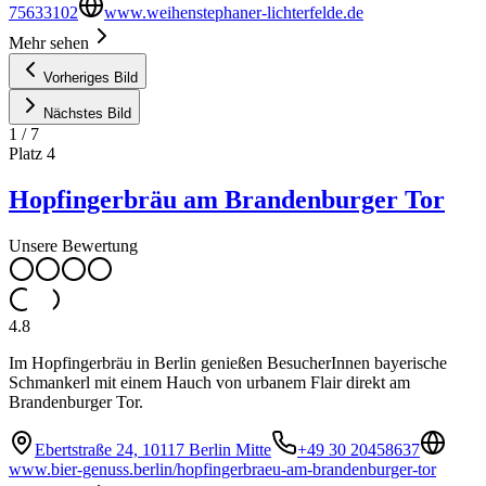
75633102
www.weihenstephaner-lichterfelde.de
Mehr sehen
Vorheriges Bild
Nächstes Bild
1
/
7
Platz
4
Hopfingerbräu am Brandenburger Tor
Unsere Bewertung
4.8
Im Hopfingerbräu in Berlin genießen BesucherInnen bayerische
Schmankerl mit einem Hauch von urbanem Flair direkt am
Brandenburger Tor.
Ebertstraße 24, 10117 Berlin Mitte
+49 30 20458637
www.bier-genuss.berlin/hopfingerbraeu-am-brandenburger-tor