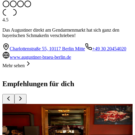
4.5
Das Augustiner direkt am Gendarmenmarkt hat sich ganz den
bayerischen Schmakerln verschrieben!
Charlottenstraße 55, 10117 Berlin Mitte
+49 30 20454020
www.augustiner-braeu-berlin.de
Mehr sehen
Empfehlungen für dich
Top
10
Berliner Brauhäuser
Top
10
Berliner Restaurants
Top
10
Neue deutsche Küche