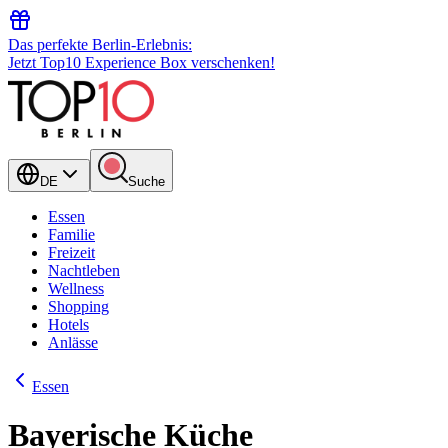
Das perfekte Berlin-Erlebnis:
Jetzt Top10 Experience Box verschenken!
DE
Suche
Essen
Familie
Freizeit
Nachtleben
Wellness
Shopping
Hotels
Anlässe
Essen
Bayerische Küche