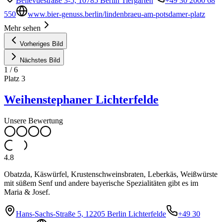
Bellevuestraße 3-5, 10785 Berlin Tiergarten
+49 30 2000 68
550
www.bier-genuss.berlin/lindenbraeu-am-potsdamer-platz
Mehr sehen
Vorheriges Bild
Nächstes Bild
1
/
6
Platz
3
Weihenstephaner Lichterfelde
Unsere Bewertung
4.8
Obatzda, Käswürfel, Krustenschweinsbraten, Leberkäs, Weißwürste
mit süßem Senf und andere bayerische Spezialitäten gibt es im
Maria & Josef.
Hans-Sachs-Straße 5, 12205 Berlin Lichterfelde
+49 30