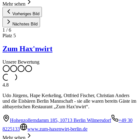
Mehr sehen
Vorheriges Bild
Nächstes Bild
1
/
6
Platz
5
Zum Hax'nwirt
Unsere Bewertung
4.8
Udo Jürgens, Hape Kerkeling, Ottfried Fischer, Christian Anders
und die Eisbären Berlin Mannschaft - sie alle waren bereits Gäste im
altbayerischen Restaurant „Zum Hax'nwirt“.
Hohenzollerndamm 185, 10713 Berlin Wilmersdorf
+49 30
8225133
www.zum-haxenwirt-berlin.de
Mehr sehen