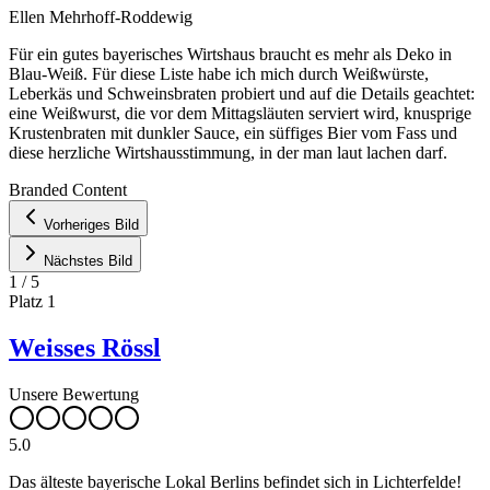
Ellen Mehrhoff-Roddewig
Für ein gutes bayerisches Wirtshaus braucht es mehr als Deko in
Blau-Weiß. Für diese Liste habe ich mich durch Weißwürste,
Leberkäs und Schweinsbraten probiert und auf die Details geachtet:
eine Weißwurst, die vor dem Mittagsläuten serviert wird, knusprige
Krustenbraten mit dunkler Sauce, ein süffiges Bier vom Fass und
diese herzliche Wirtshausstimmung, in der man laut lachen darf.
Leaflet
|
©
OpenStreetMap
contributors ©
CARTO
Branded Content
+
Vorheriges Bild
−
Nächstes Bild
1
/
5
Platz
1
Weisses Rössl
Unsere Bewertung
5.0
Das älteste bayerische Lokal Berlins befindet sich in Lichterfelde!