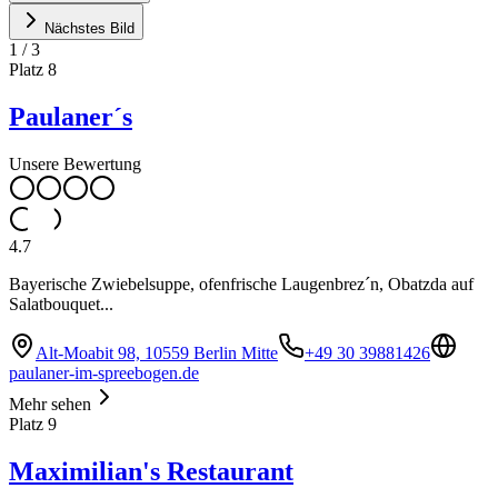
Nächstes Bild
1
/
3
Platz
8
Paulaner´s
Unsere Bewertung
4.7
Bayerische Zwiebelsuppe, ofenfrische Laugenbrez´n, Obatzda auf
Salatbouquet...
Alt-Moabit 98, 10559 Berlin Mitte
+49 30 39881426
paulaner-im-spreebogen.de
Mehr sehen
Platz
9
Maximilian's Restaurant