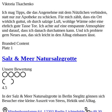
Viktoria Tkachenko
Ich mag Tipps, die das Angenehme mit dem Nützlichen verbinden,
statt nur zur Apotheke zu schicken. Für mich zählt, dass ein Ort
wirklich guttut, ob durch salzige Luft, wohlige Wärme oder eine
ehrlich gute Tasse Tee. Ich achte auf eine entspannte Atmosphäre
und darauf, dass ich danach durchatmen kann. Und ich probiere
gern Neues aus, das sich leicht in den Alltag einbauen lässt.
Leaflet
|
©
OpenStreetMap
contributors ©
CARTO
Branded Content
+
Platz
1
−
Salz & Meer Natursalzgrotte
Unsere Bewertung
4.5
In der Salz & Meer Natursalzgrotte in Berlin Steglitz gönnen sich
Besucher eine kleine Auszeit von Stress, Hektik und Alltag.
Hindenburgdamm 64, 12203 Berlin Lichterfelde
+49 30