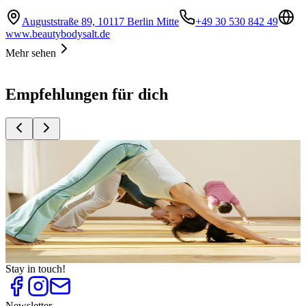
Auguststraße 89, 10117 Berlin Mitte
+49 30 530 842 49
www.beautybodysalt.de
Mehr sehen
Empfehlungen für dich
Top
10
Für Fitness und Figur
Top
10
Healthy Living
Top
10
Schwimmbäder
Top
10
Yoga Ausbildungen
Top
10
Yoga Studios
Stay in touch!
Newsletter