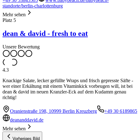
+49 30 53845505
www.babybeach.de/babybeach-
standorte/berlin-charlottenburg
Mehr sehen
Platz
5
dean & david - fresh to eat
Unsere Bewertung
4.3
Knackige Salate, lecker gefüllte Wraps und frisch gepresste Säfte -
wer einer Erkältung mit einem Vitaminkick vorbeugen will, ist bei
dean & david im neuen Kranzler-Eck auf dem Kudamm genau
richtig!
Oranienstraße 198, 10999 Berlin Kreuzberg
+49 30 6189865
deananddavid.de
Mehr sehen
Vorheriges Bild