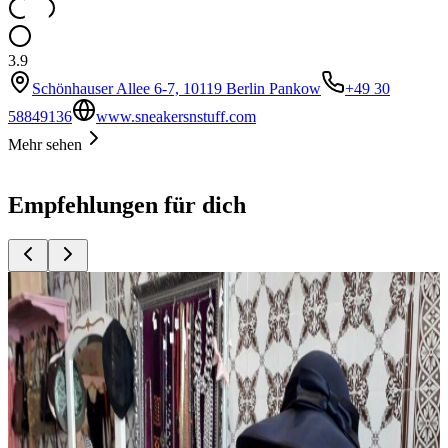
3.9
Schönhauser Allee 6-7, 10119 Berlin Pankow
+49 30
58849136
www.sneakersnstuff.com
Mehr sehen
Empfehlungen für dich
Top
10
Abendkleider und Partymode
Top
10
Besondere Schuhläden
Top
10
Brautmode und Hochzeitskleider
Top
10
Dessous und exklusive Wäsche
Top
10
Eco Mode aus Berlin