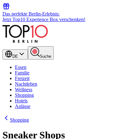
Das perfekte Berlin-Erlebnis:
Jetzt Top10 Experience Box verschenken!
DE
Suche
Essen
Familie
Freizeit
Nachtleben
Wellness
Shopping
Hotels
Anlässe
Shopping
Sneaker Shops