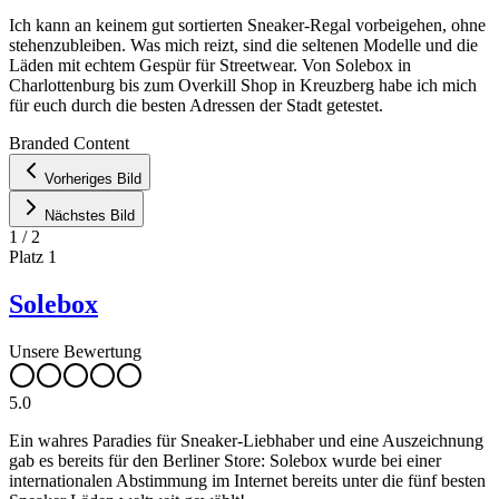
Ich kann an keinem gut sortierten Sneaker-Regal vorbeigehen, ohne
stehenzubleiben. Was mich reizt, sind die seltenen Modelle und die
Läden mit echtem Gespür für Streetwear. Von Solebox in
Charlottenburg bis zum Overkill Shop in Kreuzberg habe ich mich
für euch durch die besten Adressen der Stadt getestet.
Leaflet
|
©
OpenStreetMap
contributors ©
CARTO
Branded Content
+
Vorheriges Bild
−
Nächstes Bild
1
/
2
Platz
1
Solebox
Unsere Bewertung
5.0
Ein wahres Paradies für Sneaker-Liebhaber und eine Auszeichnung
gab es bereits für den Berliner Store: Solebox wurde bei einer
internationalen Abstimmung im Internet bereits unter die fünf besten