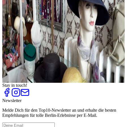
Top
10
Kostümverleih und Kostümläden
Top
10
Mode Accessoires
Top
10
Mode aus Berlin
Top
10
Mode für Mollige
Top
10
Mode-Outlets
Top
10
Schuhläden für Frauen
Top
10
Second Hand Shops
Top
10
Vintage Mode
Stay in touch!
Newsletter
Melde Dich für den Top10-Newsletter an und erhalte die besten
Empfehlungen für tolle Berlin-Erlebnisse per E-Mail.