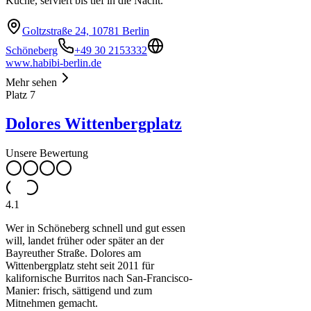
Küche, serviert bis tief in die Nacht.
Goltzstraße 24, 10781 Berlin
Schöneberg
+49 30 2153332
www.habibi-berlin.de
Mehr sehen
Platz
7
Dolores Wittenbergplatz
Unsere Bewertung
4.1
Wer in Schöneberg schnell und gut essen
will, landet früher oder später an der
Bayreuther Straße. Dolores am
Wittenbergplatz steht seit 2011 für
kalifornische Burritos nach San-Francisco-
Manier: frisch, sättigend und zum
Mitnehmen gemacht.