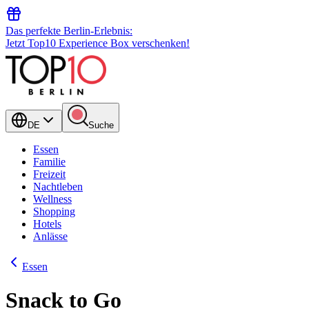
Das perfekte Berlin-Erlebnis:
Jetzt Top10 Experience Box verschenken!
DE
Suche
Essen
Familie
Freizeit
Nachtleben
Wellness
Shopping
Hotels
Anlässe
Essen
Snack to Go