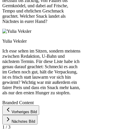
herzhaft bis zuckrig, von Falafel bis
Germknödel, und dabei auf Frische,
Tempo und ehrlichen Geschmack
geachtet. Welcher Snack landet als
Nächstes in eurer Hand?
Yulia Veksler
Ich esse selten im Sitzen, sondern meistens
zwischen Redaktion, U-Bahn und
nächstem Termin. Für diese Liste habe ich
genau darauf geachtet: Schmeckt es auch
im Gehen noch gut, hält die Verpackung,
ist es frisch statt lauwarm vor sich hin
gewärmt? Wichtig war mir außerdem ein
fairer Preis und dass ein Snack mehr kann,
als nur den ersten Hunger zu stopfen.
Leaflet
|
©
OpenStreetMap
contributors ©
CARTO
Branded Content
+
Vorheriges Bild
−
Nächstes Bild
1
/
3