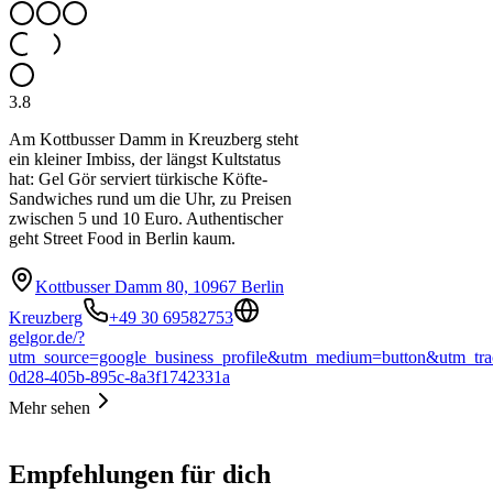
3.8
Am Kottbusser Damm in Kreuzberg steht
ein kleiner Imbiss, der längst Kultstatus
hat: Gel Gör serviert türkische Köfte-
Sandwiches rund um die Uhr, zu Preisen
zwischen 5 und 10 Euro. Authentischer
geht Street Food in Berlin kaum.
Kottbusser Damm 80, 10967 Berlin
Kreuzberg
+49 30 69582753
gelgor.de/?
utm_source=google_business_profile&utm_medium=button&utm_tra
0d28-405b-895c-8a3f1742331a
Mehr sehen
Empfehlungen für dich