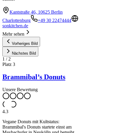
Kantstraße 46, 10625 Berlin
Charlottenburg
+49 30 22474444
sonkitchen.de
Mehr sehen
Vorheriges Bild
Nächstes Bild
1
/
2
Platz
3
Brammibal’s Donuts
Unsere Bewertung
4.3
Vegane Donuts mit Kultstatus:
Brammibal's Donuts startete einst am
Maybachufer in Neukölln und betreibt