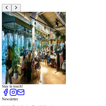
Top
10
American Diner
Top
10
Burger
Top
10
Currywurstbuden
Top
10
Delis
Top
10
Dönerläden
Top
10
Günstiges Mittagessen
Top
10
Restaurants für Business Lunch und
Geschäftsessen
Top
10
Street Food Märkte und Food Trucks
Stay in touch!
Newsletter