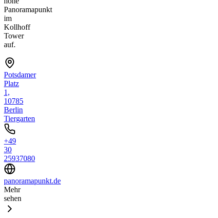
hohe
Panoramapunkt
im
Kollhoff
Tower
auf.
Potsdamer
Platz
1,
10785
Berlin
Tiergarten
+49
30
25937080
panoramapunkt.de
Mehr
sehen