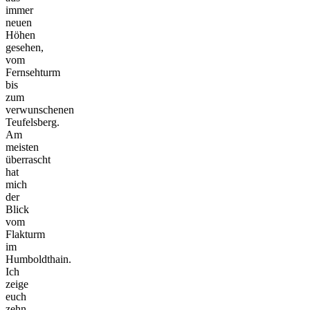
immer
neuen
Höhen
gesehen,
vom
Fernsehturm
bis
zum
verwunschenen
Teufelsberg.
Am
meisten
überrascht
hat
mich
der
Blick
vom
Flakturm
im
Humboldthain.
Ich
zeige
euch
zehn