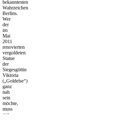
bekanntesten
Wahrzeichen
Berlins.
Wer
der
im
Mai
2011
renovierten
vergoldeten
Statue
der
Siegesgöttin
Viktoria
(„Goldelse“)
ganz
nah
sein
möchte,
muss
gut
zu
Fuß
sein.