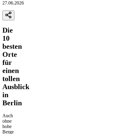
27.06.2026
Die
10
besten
Orte
für
einen
tollen
Ausblick
in
Berlin
Auch
ohne
hohe
Berge