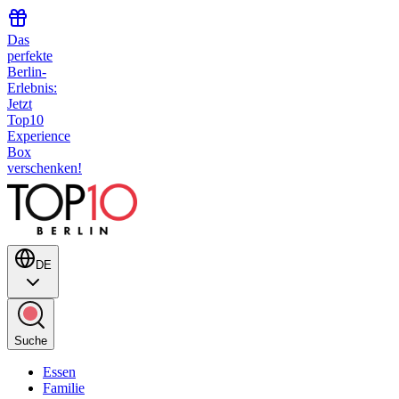
Das
perfekte
Berlin-
Erlebnis:
Jetzt
Top10
Experience
Box
verschenken!
DE
Suche
Essen
Familie