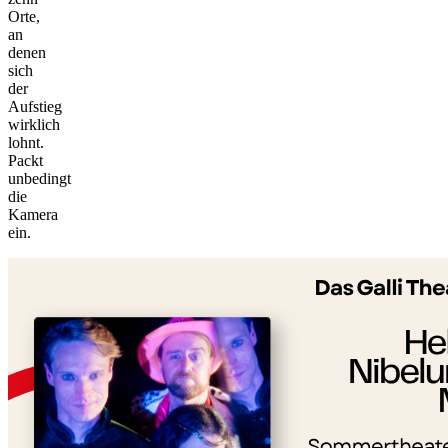
Orte,
an
denen
sich
der
Aufstieg
wirklich
lohnt.
Packt
unbedingt
die
©
Kamera
tMap
ein.
s ©
+
−