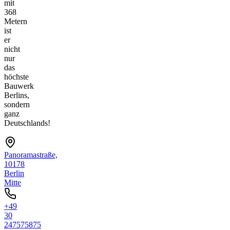
mit
368
Metern
ist
er
nicht
nur
das
höchste
Bauwerk
Berlins,
sondern
ganz
Deutschlands!
Panoramastraße,
10178
Berlin
Mitte
+49
30
247575875