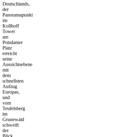
Deutschlands,
der
Panoramapunkt
im
Kollhoff
Tower
am
Potsdamer
Platz
erreicht
seine
Aussichtsebene
mit
dem
schnellsten
Aufzug
Europas,
und
vom
Teufelsberg
im
Grunewald
schweift
der
Blick