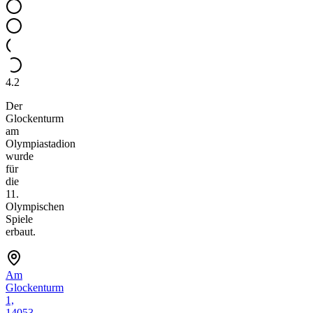
4.2
Der
Glockenturm
am
Olympiastadion
wurde
für
die
11.
Olympischen
Spiele
erbaut.
Am
Glockenturm
1,
14053