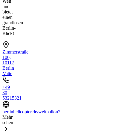
Welt
und
bietet
einen
grandiosen
Berlin-
Blick!
Zimmerstraße
100,
10117
Berlin
Mitte
+49
30
53215321
berlinhelicopter.de/weltballon2
Mehr
sehen