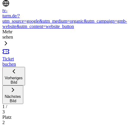
tv-
turm.de/?
utm_source=google&utm_medium=organic&utm_campaign=gmb-
website&utm_content=website_button
Mehr
sehen
Ticket
buchen
Vorheriges
Bild
Nächstes
Bild
1
/
3
Platz
2