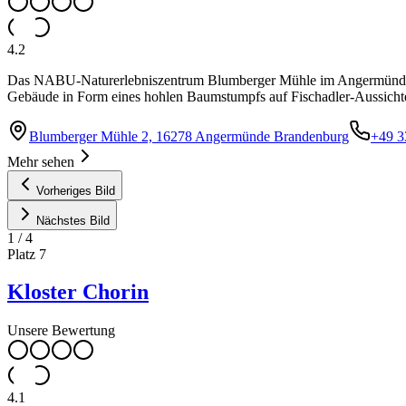
4.2
Das NABU-Naturerlebniszentrum Blumberger Mühle im Angermünder Or
Gebäude in Form eines hohlen Baumstumpfs auf Fischadler-Aussichte
Blumberger Mühle 2, 16278 Angermünde Brandenburg
+49 3
Mehr sehen
Vorheriges Bild
Nächstes Bild
1
/
4
Platz
7
Kloster Chorin
Unsere Bewertung
4.1