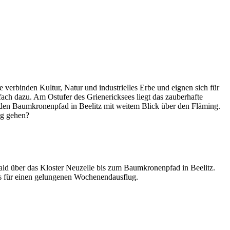
 verbinden Kultur, Natur und industrielles Erbe und eignen sich für
ach dazu. Am Ostufer des Grienericksees liegt das zauberhafte
 den Baumkronenpfad in Beelitz mit weitem Blick über den Fläming.
ug gehen?
ald über das Kloster Neuzelle bis zum Baumkronenpfad in Beelitz.
pps für einen gelungenen Wochenendausflug.
Leaflet
|
©
OpenStreetMap
contributors ©
CARTO