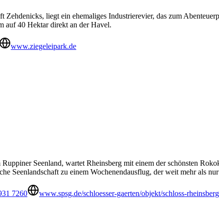
ft Zehdenicks, liegt ein ehemaliges Industrierevier, das zum Abenteue
m auf 40 Hektar direkt an der Havel.
www.ziegeleipark.de
 Ruppiner Seenland, wartet Rheinsberg mit einem der schönsten Rokok
he Seenlandschaft zu einem Wochenendausflug, der weit mehr als nur S
931 7260
www.spsg.de/schloesser-gaerten/objekt/schloss-rheinsberg