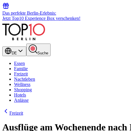
Das perfekte Berlin-Erlebnis:
Jetzt Top10 Experience Box verschenken!
DE
Suche
Essen
Familie
Freizeit
Nachtleben
Wellness
Shopping
Hotels
Anlässe
Freizeit
Ausflüge am Wochenende nach