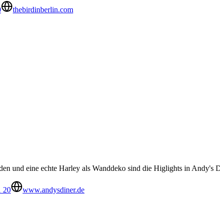
0
thebirdinberlin.com
en und eine echte Harley als Wanddeko sind die Higlights in Andy's D
1 20
www.andysdiner.de