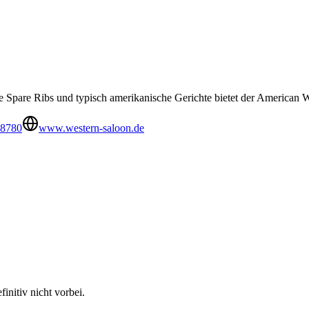
le Spare Ribs und typisch amerikanische Gerichte bietet der American 
28780
www.western-saloon.de
initiv nicht vorbei.