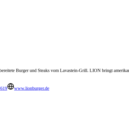
bereitete Burger und Steaks vom Lavastein-Grill. LION bringt amerika
7619
www.lionburger.de