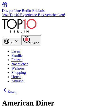
Das perfekte Berlin-Erlebnis:
Jetzt Top10 Experience Box verschenken!
DE
Suche
Essen
Familie
Freizeit
Nachtleben
Wellness
Shopping
Hotels
Anlässe
Essen
American Diner