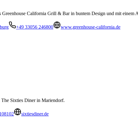
as Greenhouse California Grill & Bar in buntem Design und mit einem
burg
+49 33056 246800
www.greenhouse-california.de
 The Sixties Diner in Mariendorf.
108102
sixtiesdiner.de