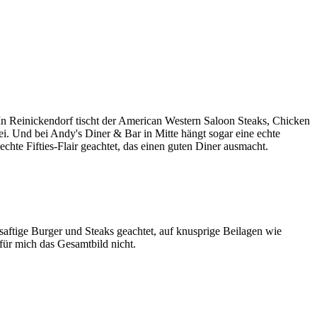
In Reinickendorf tischt der American Western Saloon Steaks, Chicken
i. Und bei Andy's Diner & Bar in Mitte hängt sogar eine echte
chte Fifties-Flair geachtet, das einen guten Diner ausmacht.
 saftige Burger und Steaks geachtet, auf knusprige Beilagen wie
für mich das Gesamtbild nicht.
Leaflet
|
©
OpenStreetMap
contributors ©
CARTO