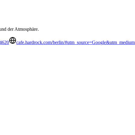
und der Atmosphäre.
84620
cafe.hardrock.com/berlin/#utm_source=Google&utm_mediu