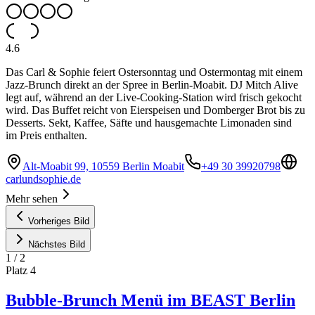
4.6
Das Carl & Sophie feiert Ostersonntag und Ostermontag mit einem
Jazz-Brunch direkt an der Spree in Berlin-Moabit. DJ Mitch Alive
legt auf, während an der Live-Cooking-Station wird frisch gekocht
wird. Das Buffet reicht von Eierspeisen und Domberger Brot bis zu
Desserts. Sekt, Kaffee, Säfte und hausgemachte Limonaden sind
im Preis enthalten.
Alt-Moabit 99, 10559 Berlin Moabit
+49 30 39920798
carlundsophie.de
Mehr sehen
Vorheriges Bild
Nächstes Bild
1
/
2
Platz
4
Bubble-Brunch Menü im BEAST Berlin