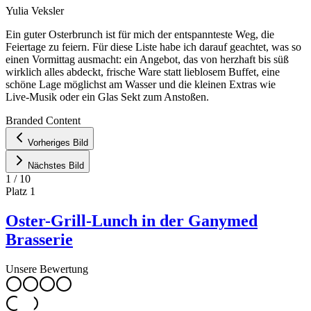
Yulia Veksler
Ein guter Osterbrunch ist für mich der entspannteste Weg, die
Feiertage zu feiern. Für diese Liste habe ich darauf geachtet, was so
einen Vormittag ausmacht: ein Angebot, das von herzhaft bis süß
wirklich alles abdeckt, frische Ware statt lieblosem Buffet, eine
schöne Lage möglichst am Wasser und die kleinen Extras wie
Live-Musik oder ein Glas Sekt zum Anstoßen.
Leaflet
|
©
OpenStreetMap
contributors ©
CARTO
Branded Content
+
Vorheriges Bild
−
Nächstes Bild
1
/
10
Platz
1
Oster-Grill-Lunch in der Ganymed
Brasserie
Unsere Bewertung