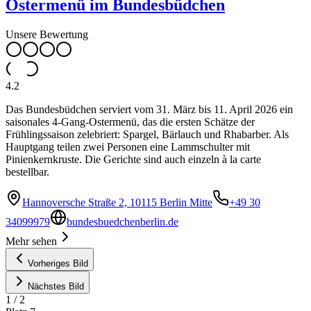
Ostermenü im Bundesbüdchen
Unsere Bewertung
4.2
Das Bundesbüdchen serviert vom 31. März bis 11. April 2026 ein
saisonales 4-Gang-Ostermenü, das die ersten Schätze der
Frühlingssaison zelebriert: Spargel, Bärlauch und Rhabarber. Als
Hauptgang teilen zwei Personen eine Lammschulter mit
Pinienkernkruste. Die Gerichte sind auch einzeln à la carte
bestellbar.
Hannoversche Straße 2, 10115 Berlin Mitte
+49 30
34099979
bundesbuedchenberlin.de
Mehr sehen
Vorheriges Bild
Nächstes Bild
1
/
2