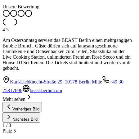
Unsere Bewertung
4.5
Am Ostersonntag serviert das BEAST Berlin einen mehrgängigen
Bubble Brunch. Gäste dürfen sich auf langsam geschmorte
Lammkeule und Ochsenbacken zum Teilen, Shakshuka an der
Live Cooking Station, unlimitierten Premium Rosé Secco und ein
House DJ Set freuen. Die Tickets sind limitiert und werden vorab
gebucht.
Karl-Liebknecht-Straße 29, 10178 Berlin Mitte
+49 30
25817696
beast-berlin.com
Mehr sehen
Vorheriges Bild
Nächstes Bild
1
/
3
Platz
5