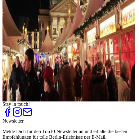
Top
10
Ostermenüs
Top
10
Silvestermenüs
Top
10
Silvesterpartys
Top
10
Spargelessen
Top
10
Weihnachtliche Freizeitaktivitäten
Top
10
Weihnachtsessen
Top
10
Weihnachtsfeier im Restaurant
Top
10
Weihnachtsgans und Gänsebraten
Top
10
Weihnachtsmärkte
Stay in touch!
Newsletter
Melde Dich für den Top10-Newsletter an und erhalte die besten
Empfehlungen für tolle Berlin-Erlebnisse per E-Mail.