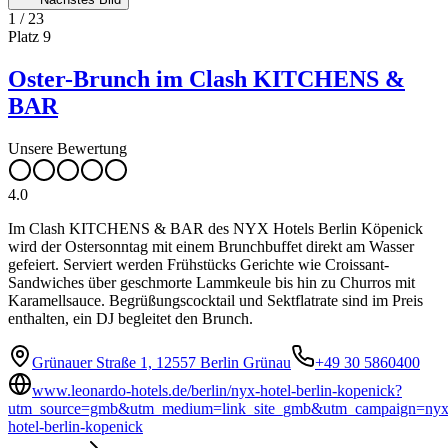
1
/
23
Platz
9
Oster-Brunch im Clash KITCHENS &
BAR
Unsere Bewertung
4.0
Im Clash KITCHENS & BAR des NYX Hotels Berlin Köpenick
wird der Ostersonntag mit einem Brunchbuffet direkt am Wasser
gefeiert. Serviert werden Frühstücks Gerichte wie Croissant-
Sandwiches über geschmorte Lammkeule bis hin zu Churros mit
Karamellsauce. Begrüßungscocktail und Sektflatrate sind im Preis
enthalten, ein DJ begleitet den Brunch.
Grünauer Straße 1, 12557 Berlin Grünau
+49 30 5860400
www.leonardo-hotels.de/berlin/nyx-hotel-berlin-kopenick?
utm_source=gmb&utm_medium=link_site_gmb&utm_campaign=nyx
hotel-berlin-kopenick