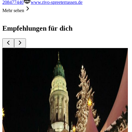
208477440
www.rivo-spreeterrassen.de
Mehr sehen
Empfehlungen für dich
Top
10
Besondere Geburtstagslocations
Top
10
Besondere Silvesterpartys mit Essen
Top
10
Besondere Weihnachtsfeiern
Top
10
Event Locations in Brandenburg
Top
10
Festliche Osteraktivitäten
Top
10
Gans to Go
Top
10
Gute Vorsätze
Top
10
Ideen für Junggesellinnenabschiede