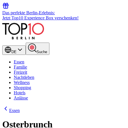
Das perfekte Berlin-Erlebnis:
Jetzt Top10 Experience Box verschenken!
DE
Suche
Essen
Familie
Freizeit
Nachtleben
Wellness
Shopping
Hotels
Anlässe
Essen
Osterbrunch