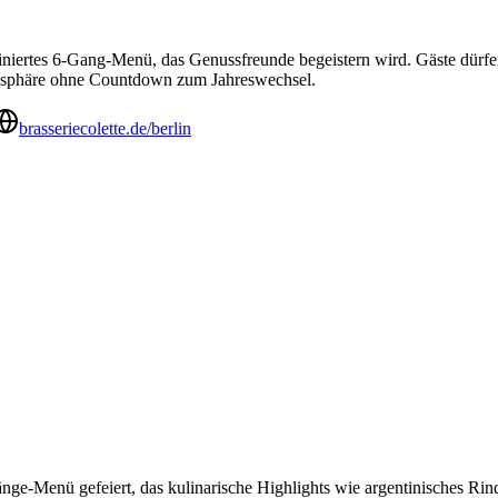
 raffiniertes 6-Gang-Menü, das Genussfreunde begeistern wird. Gäste d
Atmosphäre ohne Countdown zum Jahreswechsel.
brasseriecolette.de/berlin
ge-Menü gefeiert, das kulinarische Highlights wie argentinisches Rinde