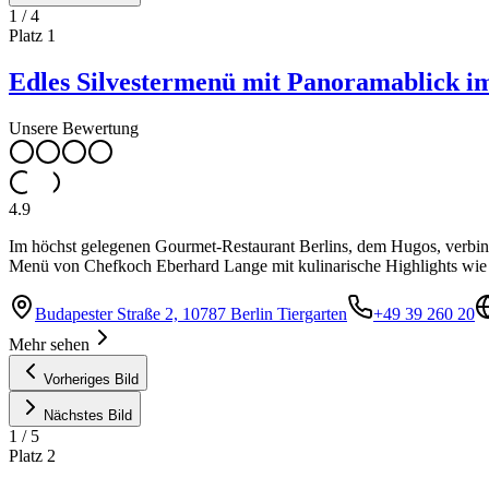
1
/
4
Platz
1
Edles Silvestermenü mit Panoramablick i
Unsere Bewertung
4.9
Im höchst gelegenen Gourmet-Restaurant Berlins, dem Hugos, verbinde
Menü von Chefkoch Eberhard Lange mit kulinarische Highlights wie
Budapester Straße 2, 10787 Berlin Tiergarten
+49 39 260 20
Mehr sehen
Vorheriges Bild
Nächstes Bild
1
/
5
Platz
2