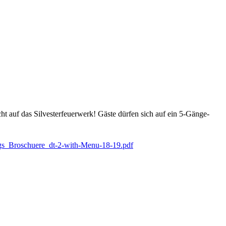
ht auf das Silvesterfeuerwerk! Gäste dürfen sich auf ein 5-Gänge-
ags_Broschuere_dt-2-with-Menu-18-19.pdf