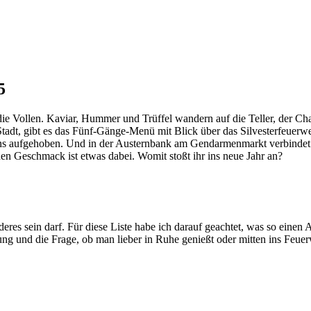
5
e Vollen. Kaviar, Hummer und Trüffel wandern auf die Teller, der Cha
tadt, gibt es das Fünf-Gänge-Menü mit Blick über das Silvesterfeuer
 aufgehoben. Und in der Austernbank am Gendarmenmarkt verbindet si
en Geschmack ist etwas dabei. Womit stoßt ihr ins neue Jahr an?
deres sein darf. Für diese Liste habe ich darauf geachtet, was so eine
ung und die Frage, ob man lieber in Ruhe genießt oder mitten ins Feuerw