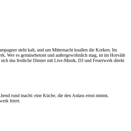
mpagner steht kalt, und um Mitternacht knallen die Korken. Im
werk. Wer es gemüsebetont und außergewöhnlich mag, ist im Horváth
ch das festliche Dinner mit Live-Musik, DJ und Feuerwerk direkt
n Abend rund macht: eine Küche, die den Anlass ernst nimmt,
erk feiert.
Leaflet
|
©
OpenStreetMap
contributors ©
CARTO