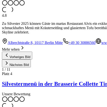
4.8
Zu Silvester 2025 können Gäste im martas Restaurant Alvis ein exk
schmackhaftes Menü mit Kräuterseitling und glasiertem Tofu bereithält
Skyline zelebriert.
Albrechtstraße 8, 10117 Berlin Mitte
+49 30 30886560
www
Mehr sehen
Vorheriges Bild
Nächstes Bild
1
/
11
Platz
4
Silvestermenü in der Brasserie Collette T
Unsere Bewertung