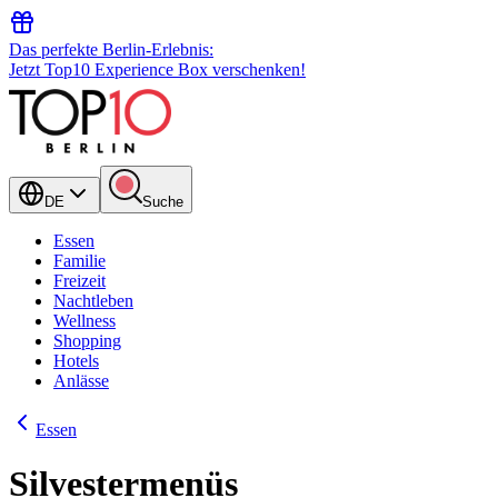
Das perfekte Berlin-Erlebnis:
Jetzt Top10 Experience Box verschenken!
DE
Suche
Essen
Familie
Freizeit
Nachtleben
Wellness
Shopping
Hotels
Anlässe
Essen
Silvestermenüs