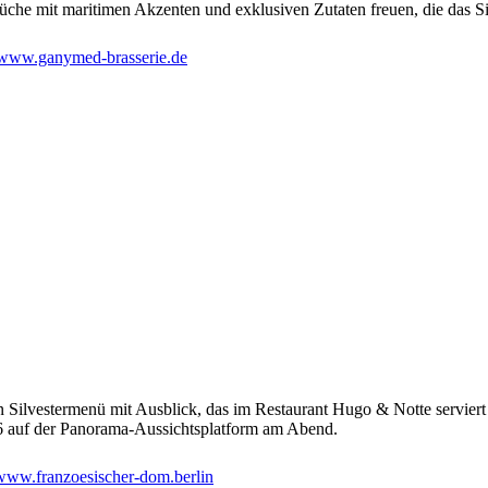
he mit maritimen Akzenten und exklusiven Zutaten freuen, die das Sil
www.ganymed-brasserie.de
ilvestermenü mit Ausblick, das im Restaurant Hugo & Notte serviert w
6 auf der Panorama-Aussichtsplatform am Abend.
www.franzoesischer-dom.berlin