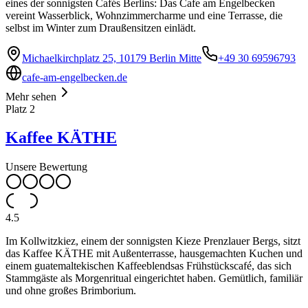
eines der sonnigsten Cafés Berlins: Das Cafe am Engelbecken
vereint Wasserblick, Wohnzimmercharme und eine Terrasse, die
selbst im Winter zum Draußensitzen einlädt.
Michaelkirchplatz 25, 10179 Berlin Mitte
+49 30 69596793
cafe-am-engelbecken.de
Mehr sehen
Platz
2
Kaffee KÄTHE
Unsere Bewertung
4.5
Im Kollwitzkiez, einem der sonnigsten Kieze Prenzlauer Bergs, sitzt
das Kaffee KÄTHE mit Außenterrasse, hausgemachten Kuchen und
einem guatemaltekischen Kaffeeblendsas Frühstückscafé, das sich
Stammgäste als Morgenritual eingerichtet haben. Gemütlich, familiär
und ohne großes Brimborium.