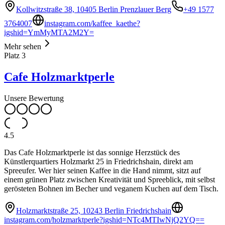
Kollwitzstraße 38, 10405 Berlin Prenzlauer Berg
+49 1577
3764007
instagram.com/kaffee_kaethe?
igshid=YmMyMTA2M2Y=
Mehr sehen
Platz
3
Cafe Holzmarktperle
Unsere Bewertung
4.5
Das Cafe Holzmarktperle ist das sonnige Herzstück des
Künstlerquartiers Holzmarkt 25 in Friedrichshain, direkt am
Spreeufer. Wer hier seinen Kaffee in die Hand nimmt, sitzt auf
einem grünen Platz zwischen Kreativität und Spreeblick, mit selbst
gerösteten Bohnen im Becher und veganem Kuchen auf dem Tisch.
Holzmarktstraße 25, 10243 Berlin Friedrichshain
instagram.com/holzmarktperle?igshid=NTc4MTIwNjQ2YQ==