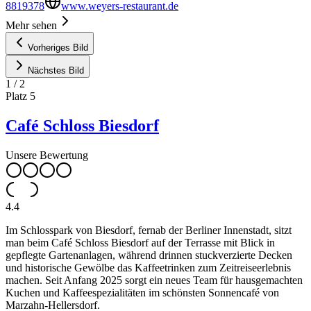
8819378
www.weyers-restaurant.de
Mehr sehen
Vorheriges Bild
Nächstes Bild
1
/
2
Platz
5
Café Schloss Biesdorf
Unsere Bewertung
4.4
Im Schlosspark von Biesdorf, fernab der Berliner Innenstadt, sitzt
man beim Café Schloss Biesdorf auf der Terrasse mit Blick in
gepflegte Gartenanlagen, während drinnen stuckverzierte Decken
und historische Gewölbe das Kaffeetrinken zum Zeitreiseerlebnis
machen. Seit Anfang 2025 sorgt ein neues Team für hausgemachten
Kuchen und Kaffeespezialitäten im schönsten Sonnencafé von
Marzahn-Hellersdorf.