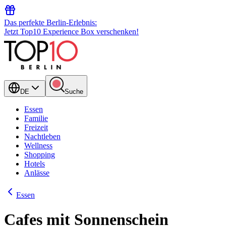
Das perfekte Berlin-Erlebnis:
Jetzt Top10 Experience Box verschenken!
DE
Suche
Essen
Familie
Freizeit
Nachtleben
Wellness
Shopping
Hotels
Anlässe
Essen
Cafes mit Sonnenschein