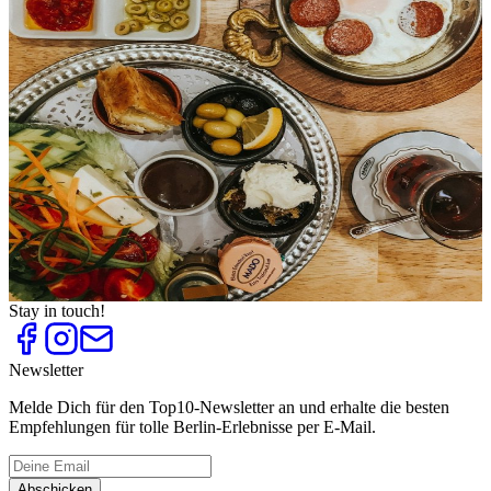
Cafes für Kaffeeliebhaber
Top
10
Frühstück im Café
Top
10
Frühstück im Grünen
Top
10
Kaffeeröstereien
Top
10
Matcha und Matcha Tee
Top
10
Szene-Frühstück
Top
10
Teesalons und Teehäuser
Top
10
Türkisches Frühstück
Stay in touch!
Newsletter
Melde Dich für den Top10-Newsletter an und erhalte die besten
Empfehlungen für tolle Berlin-Erlebnisse per E-Mail.
Abschicken