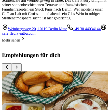
Sonnencafé am Weinbergsweg in Mitte: Das Café Fleury bringt mit
seiner sonnenbeschienenen Terrasse und französischen
Familienrezepten ein Stück Paris nach Berlin. Wer morgens einen
Café au Lait mit Croissant und abends ein Glas Wein in ruhiger
Straßenatmosphäre sucht, ist hier goldrichtig.
Weinbergsweg 20, 10119 Berlin Mitte
+49 30 44034144
cafe-fleury.eatbu.com
Mehr sehen
Empfehlungen für dich
Top
10
Bäckereien für gutes Brot
Top
10
Bagel
Top
10
Besonderer Brunch
Top
10
Brunch am Sonntag
Top
10