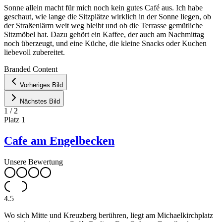
Sonne allein macht für mich noch kein gutes Café aus. Ich habe
geschaut, wie lange die Sitzplätze wirklich in der Sonne liegen, ob
der Straßenlärm weit weg bleibt und ob die Terrasse gemütliche
Sitzmöbel hat. Dazu gehört ein Kaffee, der auch am Nachmittag
noch überzeugt, und eine Küche, die kleine Snacks oder Kuchen
liebevoll zubereitet.
Leaflet
|
©
OpenStreetMap
contributors ©
CARTO
Branded Content
+
Vorheriges Bild
−
Nächstes Bild
1
/
2
Platz
1
Cafe am Engelbecken
Unsere Bewertung
4.5
Wo sich Mitte und Kreuzberg berühren, liegt am Michaelkirchplatz