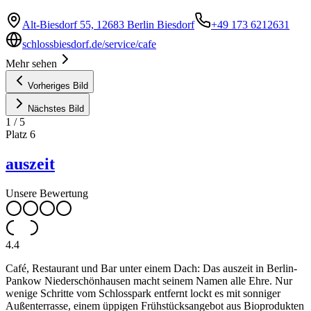
Alt-Biesdorf 55, 12683 Berlin Biesdorf
+49 173 6212631
schlossbiesdorf.de/service/cafe
Mehr sehen
Vorheriges Bild
Nächstes Bild
1
/
5
Platz
6
auszeit
Unsere Bewertung
4.4
Café, Restaurant und Bar unter einem Dach: Das auszeit in Berlin-
Pankow Niederschönhausen macht seinem Namen alle Ehre. Nur
wenige Schritte vom Schlosspark entfernt lockt es mit sonniger
Außenterrasse, einem üppigen Frühstücksangebot aus Bioprodukten