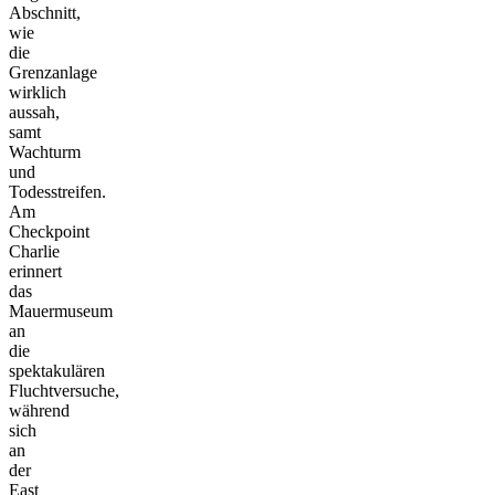
Abschnitt,
wie
die
Grenzanlage
wirklich
aussah,
samt
Wachturm
und
Todesstreifen.
Am
Checkpoint
Charlie
erinnert
das
Mauermuseum
an
die
spektakulären
Fluchtversuche,
während
sich
an
der
East