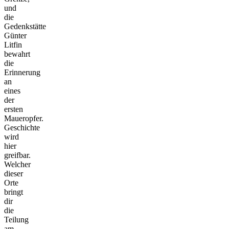
und
die
Gedenkstätte
Günter
Litfin
bewahrt
die
Erinnerung
an
eines
der
ersten
Maueropfer.
Geschichte
wird
hier
greifbar.
Welcher
dieser
Orte
bringt
dir
die
Teilung
am