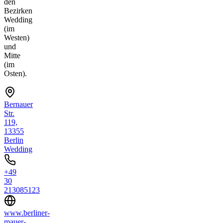
den
Bezirken
Wedding
(im
Westen)
und
Mitte
(im
Osten).
Bernauer
Str.
119,
13355
Berlin
Wedding
+49
30
213085123
www.berliner-
mauer-