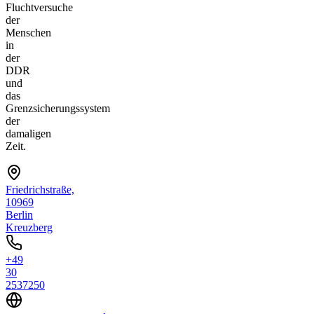
Fluchtversuche
der
Menschen
in
der
DDR
und
das
Grenzsicherungssystem
der
damaligen
Zeit.
Friedrichstraße,
10969
Berlin
Kreuzberg
+49
30
2537250