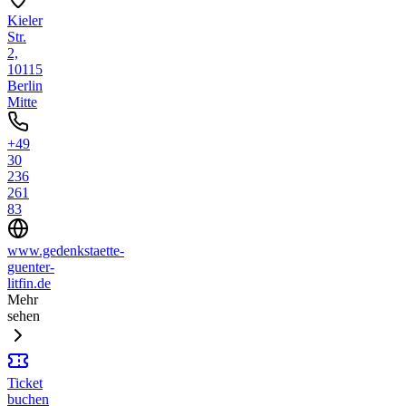
Kieler
Str.
2,
10115
Berlin
Mitte
+49
30
236
261
83
www.gedenkstaette-
guenter-
litfin.de
Mehr
sehen
Ticket
buchen