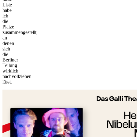
Liste
habe
ich
die
Plätze
zusammengestellt,
an
denen
sich
die
Berliner
Teilung
wirklich
©
nachvollziehen
tMap
lässt.
s ©
+
−