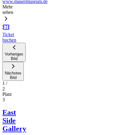
www.mauermuseum.de
Mehr
sehen
Ticket
buchen
Vorheriges
Bild
Nächstes
Bild
1
/
2
Platz
3
East
Side
Gallery