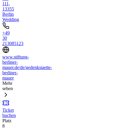
111,
13355
Berlin
Wedding
+49
30
213085123
www.stiftung-
berliner-
mauer.de/de/gedenkstaette-
berliner-
mauer
Mehr
sehen
Ticket
buchen
Platz
8