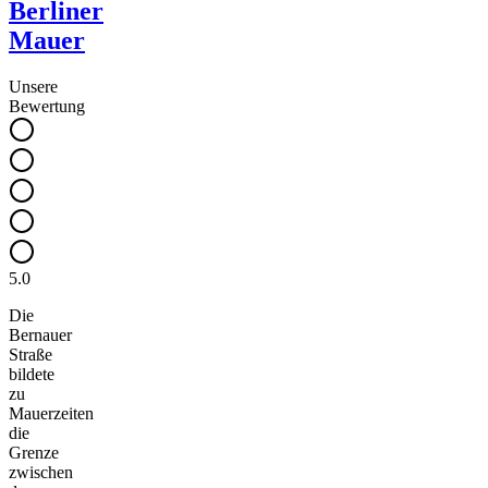
Berliner
Mauer
Unsere
Bewertung
5.0
Die
Bernauer
Straße
bildete
zu
Mauerzeiten
die
Grenze
zwischen