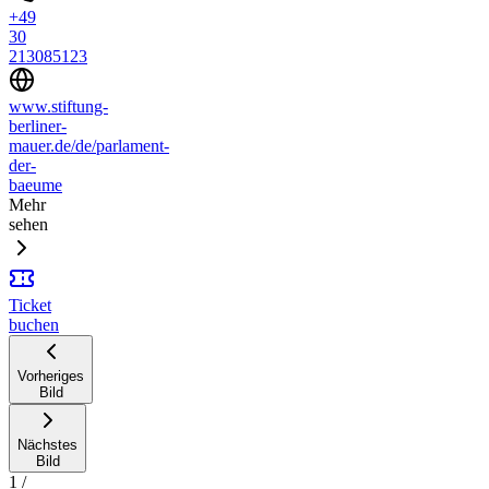
+49
30
213085123
www.stiftung-
berliner-
mauer.de/de/parlament-
der-
baeume
Mehr
sehen
Ticket
buchen
Vorheriges
Bild
Nächstes
Bild
1
/