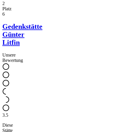
2
Platz
6
Gedenkstätte
Günter
Litfin
Unsere
Bewertung
3.5
Diese
Stätte