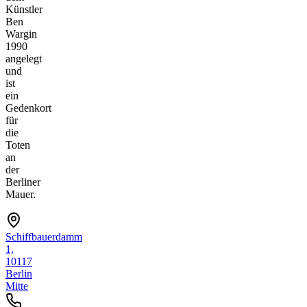
Künstler
Ben
Wargin
1990
angelegt
und
ist
ein
Gedenkort
für
die
Toten
an
der
Berliner
Mauer.
Schiffbauerdamm
1,
10117
Berlin
Mitte