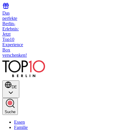
Das
perfekte
Berlin-
Erlebnis:
Jetzt
Top10
Experience
Box
verschenken!
DE
Suche
Essen
Familie