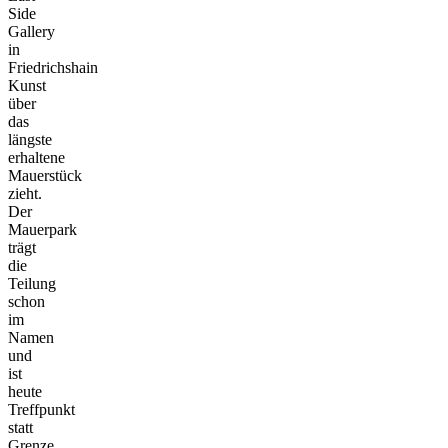
Side
Gallery
in
Friedrichshain
Kunst
über
das
längste
erhaltene
Mauerstück
zieht.
Der
Mauerpark
trägt
die
Teilung
schon
im
Namen
und
ist
heute
Treffpunkt
statt
Grenze,