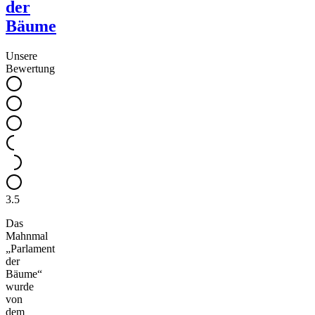
der
Bäume
Unsere
Bewertung
3.5
Das
Mahnmal
„Parlament
der
Bäume“
wurde
von
dem