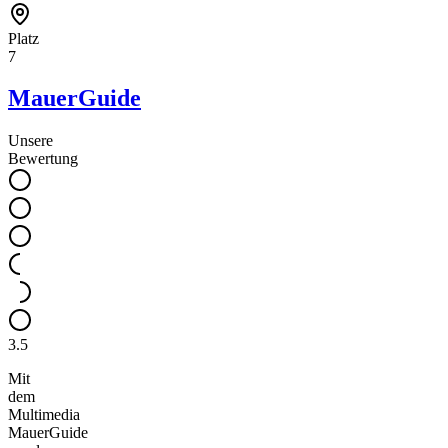
Platz
7
MauerGuide
Unsere
Bewertung
3.5
Mit
dem
Multimedia
MauerGuide