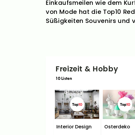
Einkaufsmeilen wie dem Kur
von Mode hat die Top10 Reda
Süßigkeiten Souvenirs und vi
Freizeit & Hobby
10
Listen
Top
10
Top
10
Interior Design
Osterdeko