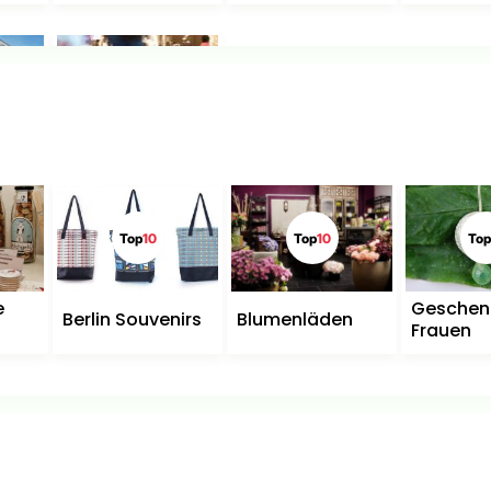
Top
10
ngen
Einkaufscenter
Top
10
Top
10
Top
e
Geschenk
Berlin Souvenirs
Blumenläden
Frauen