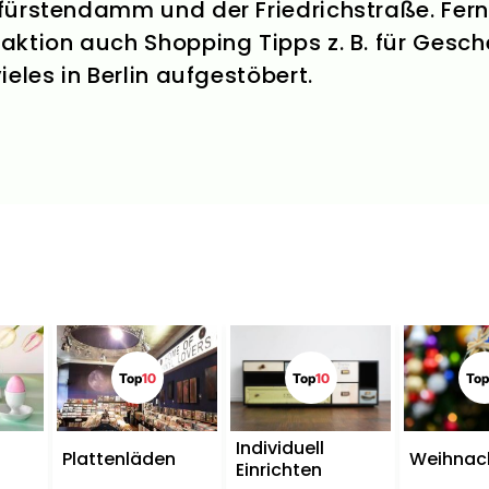
fürstendamm und der Friedrichstraße. Fer
ktion auch Shopping Tipps z. B. für Gesch
eles in Berlin aufgestöbert.
Top
10
Top
10
Top
Individuell
Plattenläden
Weihnac
Einrichten