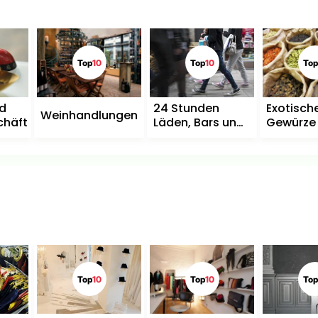
Top
10
Top
10
Top
d
24 Stunden
Exotisch
Weinhandlungen
chäfte
Läden, Bars und
Gewürze
Restaurants
Zutaten
Top
10
Top
10
Top