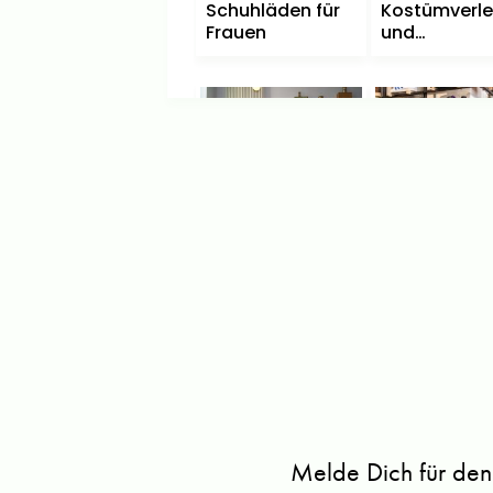
Schuhläden für
Kostümverle
Frauen
und
Kostümläde
Top
10
Top
10
Second Hand
Sneaker Sh
Shops
Melde Dich für den