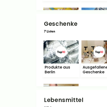
Top
10
Top
10
Geschenke
7
Listen
Basteln und DIY
Buchhandlu
Top
10
Top
10
Produkte aus
Ausgefallen
Berlin
Geschenke
Top
10
Lebensmittel