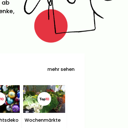
n ab
enke,
mehr sehen
10
Top
10
htsdeko
Wochenmärkte