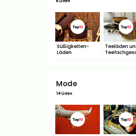
6
Listen
Geschenke für
Männer
Top
10
Top
10
Süßigkeiten-
Teeläden un
Läden
Teefachges
Mode
14
Listen
Top
10
Top
10