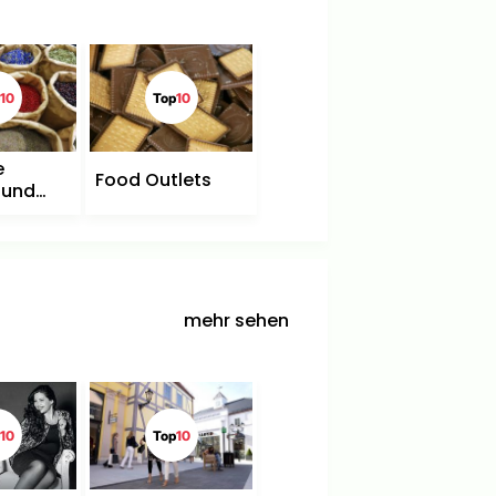
10
Top
10
e
Food Outlets
 und
mehr sehen
10
Top
10