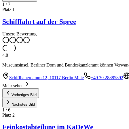
1
/
7
Platz
1
Schifffahrt auf der Spree
Unsere Bewertung
4.8
Museumsinsel, Berliner Dom und Bundeskanzleramt können Verwandte 
Schiffbauerdamm 12, 10117 Berlin Mitte
+49 30 28885892
Mehr sehen
Vorheriges Bild
Nächstes Bild
1
/
6
Platz
2
Feinkostabteilung im KaDeWe