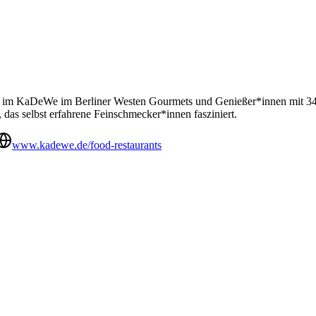
ung im KaDeWe im Berliner Westen Gourmets und Genießer*innen mit 3
n, das selbst erfahrene Feinschmecker*innen fasziniert.
www.kadewe.de/food-restaurants