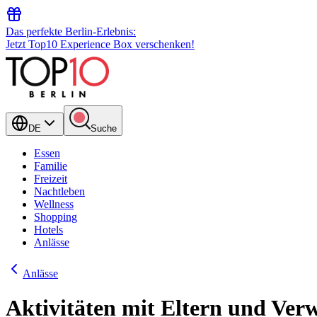
Das perfekte Berlin-Erlebnis:
Jetzt Top10 Experience Box verschenken!
DE
Suche
Essen
Familie
Freizeit
Nachtleben
Wellness
Shopping
Hotels
Anlässe
Anlässe
Aktivitäten mit Eltern und Ver