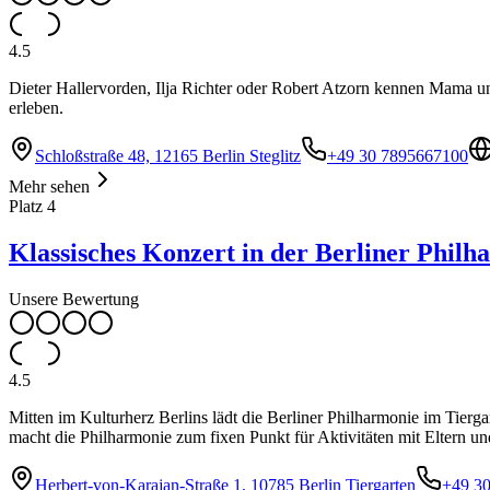
4.5
Dieter Hallervorden, Ilja Richter oder Robert Atzorn kennen Mama u
erleben.
Schloßstraße 48, 12165 Berlin Steglitz
+49 30 7895667100
Mehr sehen
Platz
4
Klassisches Konzert in der Berliner Philh
Unsere Bewertung
4.5
Mitten im Kulturherz Berlins lädt die Berliner Philharmonie im Tier
macht die Philharmonie zum fixen Punkt für Aktivitäten mit Eltern u
Herbert-von-Karajan-Straße 1, 10785 Berlin Tiergarten
+49 3