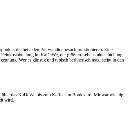
punkte, die bei jedem Verwandtenbesuch funktionieren. Eine
r Feinkostabteilung im KaDeWe, der größten Lebensmittelabteilung
gnung. Wer es günstig und typisch berlinerisch mag, steigt in den
hrt über das KaDeWe bis zum Kaffee am Boulevard. Mir war wichtig,
it wird.
Leaflet
|
©
OpenStreetMap
contributors ©
CARTO