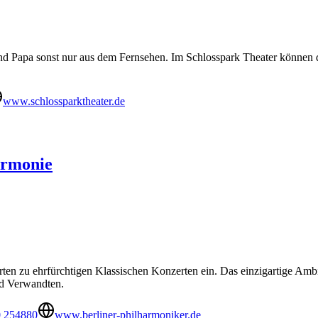
nd Papa sonst nur aus dem Fernsehen. Im Schlosspark Theater können d
www.schlossparktheater.de
armonie
garten zu ehrfürchtigen Klassischen Konzerten ein. Das einzigartige Am
nd Verwandten.
0 254880
www.berliner-philharmoniker.de