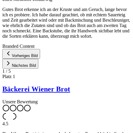
Gutes Brot erkenne ich an der Kruste und am Geruch, lange bevor
ich es probiere. Ich habe darauf geachtet, ob mit echtem Sauerteig
und Zeit gearbeitet wird oder mit Backmischung und Beschleuniger,
wie ehrlich die Zutaten sind und ob das Brot auch am zweiten Tag
noch schmeckt. Eine Backstube, die ihr Handwerk sichtbar lebt und
die Sorten erklären kann, überzeugt mich sofort.
Leaflet
|
©
OpenStreetMap
contributors ©
CARTO
Branded Content
+
Vorheriges Bild
−
Nächstes Bild
1
/
5
Platz
1
Bäckerei Wiener Brot
Unsere Bewertung
4.5