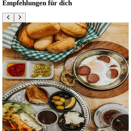
Empfehlungen für dich
Top
10
Bagel
Top
10
Besonderer Brunch
Top
10
Brunch am Sonntag
Top
10
Cafes für Kaffeeliebhaber
Top
10
Cafes mit Sonnenschein
Top
10
Frühstück im Café
Top
10
Frühstück im Grünen
Top
10
Kaffeeröstereien
Top
10
Matcha und Matcha Tee
Top
10
Szene-Frühstück
Top
10