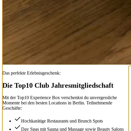
Das perfekte Erlebnisgeschenk:
Die Top
10
Club Jahresmitgliedschaft
Mit der
Top
10
Experience Box
verschenkst du unvergessliche
Momente bei den besten Locations in Berlin. Teilnehmende
Geschäfte:
Hochkarätige Restaurants und Brunch Spots
Day Spas mit Sauna und Massage sowie Beauty Salons