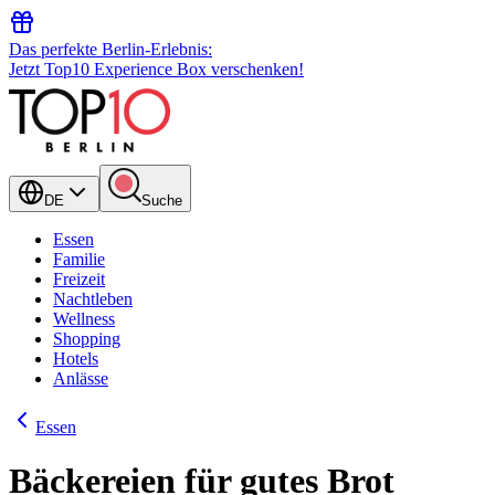
Das perfekte Berlin-Erlebnis:
Jetzt Top10 Experience Box verschenken!
DE
Suche
Essen
Familie
Freizeit
Nachtleben
Wellness
Shopping
Hotels
Anlässe
Essen
Bäckereien für gutes Brot