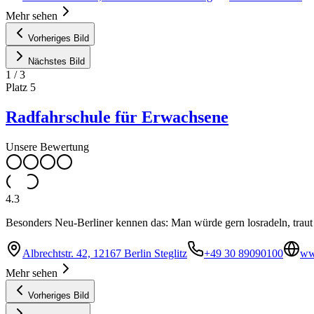
Mehr sehen
Vorheriges Bild
Nächstes Bild
1
/
3
Platz
5
Radfahrschule für Erwachsene
Unsere Bewertung
4.3
Besonders Neu-Berliner kennen das: Man würde gern losradeln, traut s
Albrechtstr. 42, 12167 Berlin Steglitz
+49 30 89090100
ww
Mehr sehen
Vorheriges Bild