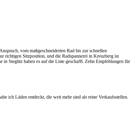
den Anspruch, vom maßgeschneiderten Rad bis zur schnellen
r richtigen Sitzposition, und die Radspannerei in Kreuzberg ist
 in Steglitz haben es auf die Liste geschafft. Zehn Empfehlungen für
abe ich Läden entdeckt, die weit mehr sind als reine Verkaufsstellen.
Leaflet
|
©
OpenStreetMap
contributors ©
CARTO