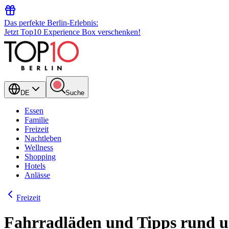
Das perfekte Berlin-Erlebnis:
Jetzt Top10 Experience Box verschenken!
DE
Suche
Essen
Familie
Freizeit
Nachtleben
Wellness
Shopping
Hotels
Anlässe
Freizeit
Fahrradläden und Tipps rund 