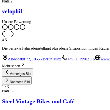
Platz
2
velophil
Unsere Bewertung
4.5
Die perfekte Fahrradeinstellung plus ideale Sitzposition finden Radl
Alt-Moabit 72, 10555 Berlin Mitte
+49 30 39902116
www.v
Mehr sehen
Vorheriges Bild
Nächstes Bild
1
/
3
Platz
3
Steel Vintage Bikes und Café