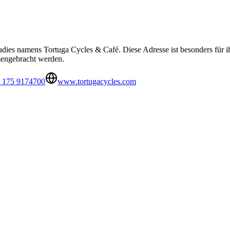
adies namens Tortuga Cycles & Café. Diese Adresse ist besonders für 
mengebracht werden.
 175 9174700
www.tortugacycles.com