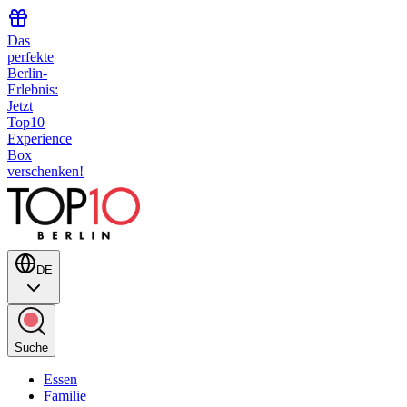
Das
perfekte
Berlin-
Erlebnis:
Jetzt
Top10
Experience
Box
verschenken!
DE
Suche
Essen
Familie