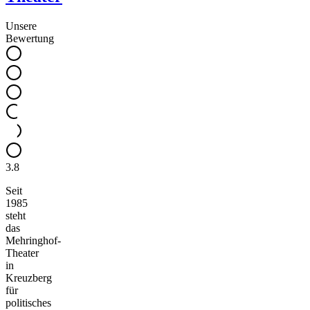
Unsere
Bewertung
3.8
Seit
1985
steht
das
Mehringhof-
Theater
in
Kreuzberg
für
politisches