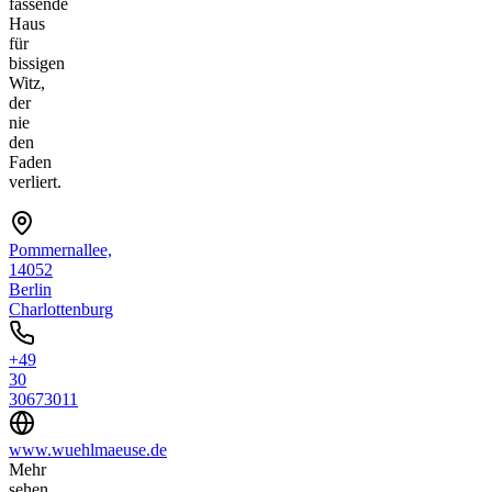
fassende
Haus
für
bissigen
Witz,
der
nie
den
Faden
verliert.
Pommernallee,
14052
Berlin
Charlottenburg
+49
30
30673011
www.wuehlmaeuse.de
Mehr
sehen