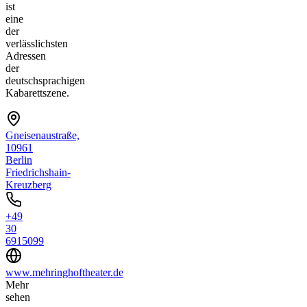
ist
eine
der
verlässlichsten
Adressen
der
deutschsprachigen
Kabarettszene.
Gneisenaustraße,
10961
Berlin
Friedrichshain-
Kreuzberg
+49
30
6915099
www.mehringhoftheater.de
Mehr
sehen