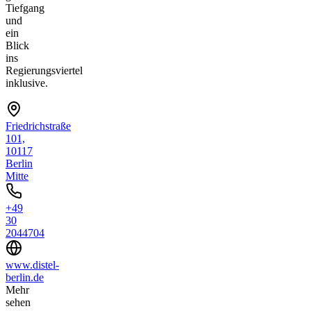
Tiefgang
und
ein
Blick
ins
Regierungsviertel
inklusive.
Friedrichstraße
101,
10117
Berlin
Mitte
+49
30
2044704
www.distel-
berlin.de
Mehr
sehen