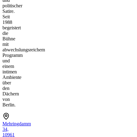
und
politischer
Satire.
Seit
1988
begeistert
die
Bühne
mit
abwechslungsreichem
Programm
und
einem
intimen
Ambiente
über
den
Dächern
von
Berlin.
Mehringdamm
34,
10961