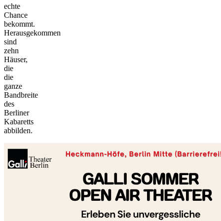
echte
Chance
bekommt.
Herausgekommen
sind
zehn
Häuser,
die
die
ganze
Bandbreite
des
Berliner
©
Kabaretts
tMap
abbilden.
s ©
+
−