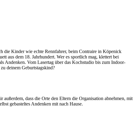
ch die Kinder wie echte Rennfahrer, beim Contraire in Köpenick
tt aus dem 18. Jahrhundert. Wer es sportlich mag, klettert bei
 als Andenken. Vom Lasertag über das Kochstudio bis zum Indoor-
en zu deinem Geburtstagskind?
mir außerdem, dass die Orte den Eltern die Organisation abnehmen, mit
selbst gebasteltes Andenken mit nach Hause.
Leaflet
|
©
OpenStreetMap
contributors ©
CARTO