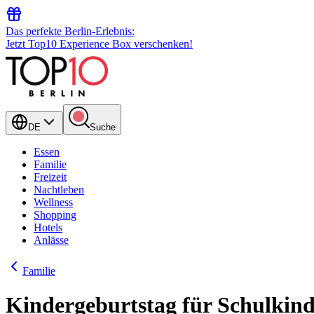
Das perfekte Berlin-Erlebnis:
Jetzt Top10 Experience Box verschenken!
DE
Suche
Essen
Familie
Freizeit
Nachtleben
Wellness
Shopping
Hotels
Anlässe
Familie
Kindergeburtstag für Schulkin