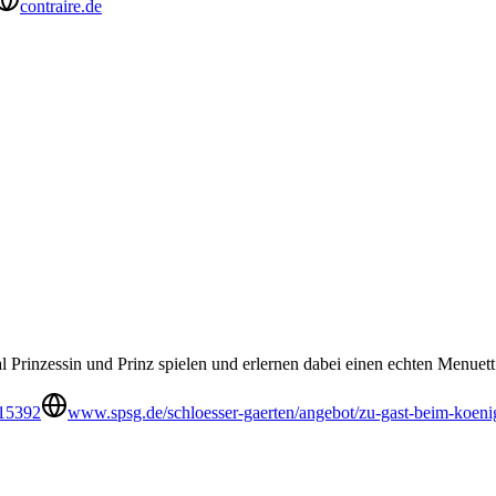
contraire.de
 Prinzessin und Prinz spielen und erlernen dabei einen echten Menuett
15392
www.spsg.de/schloesser-gaerten/angebot/zu-gast-beim-koeni