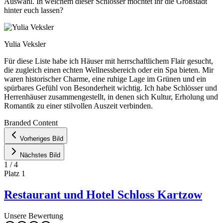
Auswahl. In welchem dieser Schlösser möchtet ihr die Großstadt
hinter euch lassen?
Yulia Veksler
Für diese Liste habe ich Häuser mit herrschaftlichem Flair gesucht,
die zugleich einen echten Wellnessbereich oder ein Spa bieten. Mir
waren historischer Charme, eine ruhige Lage im Grünen und ein
spürbares Gefühl von Besonderheit wichtig. Ich habe Schlösser und
Herrenhäuser zusammengestellt, in denen sich Kultur, Erholung und
Romantik zu einer stilvollen Auszeit verbinden.
Leaflet
|
©
OpenStreetMap
contributors ©
CARTO
Branded Content
+
Vorheriges Bild
−
Nächstes Bild
1
/
4
Platz
1
Restaurant und Hotel Schloss Kartzow
Unsere Bewertung