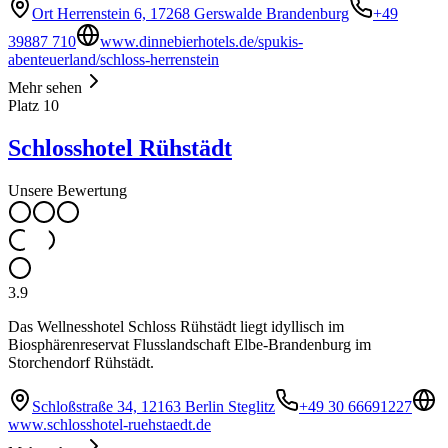
Ort Herrenstein 6, 17268 Gerswalde Brandenburg
+49
39887 710
www.dinnebierhotels.de/spukis-
abenteuerland/schloss-herrenstein
Mehr sehen
Platz
10
Schlosshotel Rühstädt
Unsere Bewertung
3.9
Das Wellnesshotel Schloss Rühstädt liegt idyllisch im
Biosphärenreservat Flusslandschaft Elbe-Brandenburg im
Storchendorf Rühstädt.
Schloßstraße 34, 12163 Berlin Steglitz
+49 30 66691227
www.schlosshotel-ruehstaedt.de