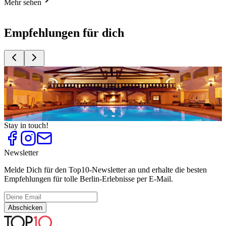
Mehr sehen
Empfehlungen für dich
Top
10
Hotels am See und am Wasser in Brandenburg
Top
10
Tagungshotels in Berlin und Brandenburg
Top
10
Wellnesshotels in Brandenburg mit Therme und Spa
Stay in touch!
Newsletter
Melde Dich für den Top10-Newsletter an und erhalte die besten
Empfehlungen für tolle Berlin-Erlebnisse per E-Mail.
Abschicken