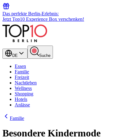
Das perfekte Berlin-Erlebnis:
Jetzt Top10 Experience Box verschenken!
DE
Suche
Essen
Familie
Freizeit
Nachtleben
Wellness
Shopping
Hotels
Anlässe
Familie
Besondere Kindermode