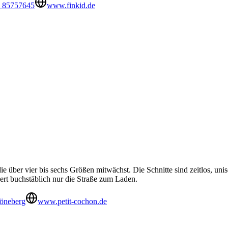
0 85757645
www.finkid.de
über vier bis sechs Größen mitwächst. Die Schnitte sind zeitlos, unise
quert buchstäblich nur die Straße zum Laden.
höneberg
www.petit-cochon.de