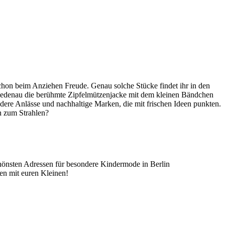
schon beim Anziehen Freude. Genau solche Stücke findet ihr in den
Friedenau die berühmte Zipfelmützenjacke mit dem kleinen Bändchen
re Anlässe und nachhaltige Marken, die mit frischen Ideen punkten.
en zum Strahlen?
schönsten Adressen für besondere Kindermode in Berlin
en mit euren Kleinen!
Leaflet
|
©
OpenStreetMap
contributors ©
CARTO