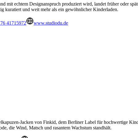
nd mit echtem Designanspruch produziert wird, landet früher oder späte
ltig kuratiert und weit mehr als ein gewöhnlicher Kinderladen.
176 41715972
www.studiodu.de
ipfelkapuzen-Jacken von Finkid, dem Berliner Label für hochwertige Ki
rmode, die Wind, Matsch und rasantem Wachstum standhält.