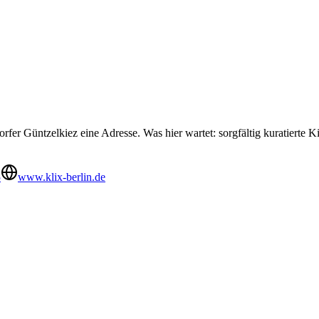
orfer Güntzelkiez eine Adresse. Was hier wartet: sorgfältig kuratiert
5
www.klix-berlin.de