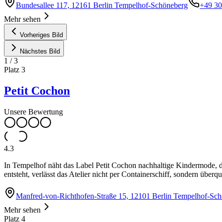
Bundesallee 117, 12161 Berlin Tempelhof-Schöneberg
+49 3
Mehr sehen
Vorheriges Bild
Nächstes Bild
1
/
3
Platz
3
Petit Cochon
Unsere Bewertung
4.3
In Tempelhof näht das Label Petit Cochon nachhaltige Kindermode, die 
entsteht, verlässt das Atelier nicht per Containerschiff, sondern über
Manfred-von-Richthofen-Straße 15, 12101 Berlin Tempelhof-Sc
Mehr sehen
Platz
4