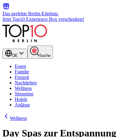
Das perfekte Berlin-Erlebnis:
Jetzt Top10 Experience Box verschenken!
DE
Suche
Essen
Familie
Freizeit
Nachtleben
Wellness
Shopping
Hotels
Anlässe
Wellness
Day Spas zur Entspannung