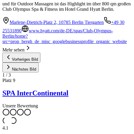
und für Outdoor Massagen ist das Highlight im über 800 qm großen
Club Olympus Spa & Fitness im Hotel Grand Hyatt Berlin.
Marlene-Dietrich-Platz 2, 10785 Berlin Tiergarten
+49 30
25531890
www.hyatt.com/de-DE/spas/Club-Olympus-
Berlin/home?
src=prop_bergh_de_misc_googlebusinessprofile_organic_website
Mehr sehen
Vorheriges Bild
Nächstes Bild
1
/
3
Platz
9
SPA InterContinental
Unsere Bewertung
4.1