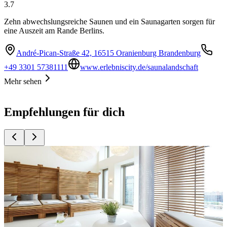
3.7
Zehn abwechslungsreiche Saunen und ein Saunagarten sorgen für
eine Auszeit am Rande Berlins.
André-Pican-Straße 42, 16515 Oranienburg Brandenburg
+49 3301 57381111
www.erlebniscity.de/saunalandschaft
Mehr sehen
Empfehlungen für dich
Top
10
Head Spa
Top
10
Massage
Top
10
Sauna
Top
10
Thermen, Sauna und Wellness in Brandenburg
Top
10