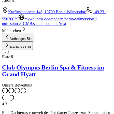
Auszeit.
Kurfürstendamm 146, 10709 Berlin Wilmersdorf
+49 231
55030039
mywellness.de/standorte/berlin-wilmersdorf/?
utm_source=GMB&utm_medium=Yext
Mehr sehen
Vorheriges Bild
Nächstes Bild
1
/
3
Platz
8
Club Olympus Berlin Spa & Fitness im
Grand Hyatt
Unsere Bewertung
4.3
Eine Dachterrasse unweit des Potsdamer Platzes zum Sonnenbaden