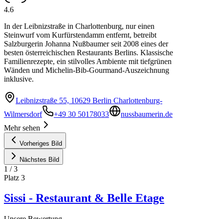
4.6
In der Leibnizstraße in Charlottenburg, nur einen
Steinwurf vom Kurfürstendamm entfernt, betreibt
Salzburgerin Johanna Nußbaumer seit 2008 eines der
besten österreichischen Restaurants Berlins. Klassische
Familienrezepte, ein stilvolles Ambiente mit tiefgrünen
Wänden und Michelin-Bib-Gourmand-Auszeichnung
inklusive.
Leibnizstraße 55, 10629 Berlin Charlottenburg-
Wilmersdorf
+49 30 50178033
nussbaumerin.de
Mehr sehen
Vorheriges Bild
Nächstes Bild
1
/
3
Platz
3
Sissi - Restaurant & Belle Etage
Unsere Bewertung