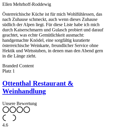
Ellen Mehrhoff-Roddewig
Österreichische Küche ist für mich Wohlfühlessen, das
nach Zuhause schmeckt, auch wenn dieses Zuhause
südlich der Alpen liegt. Für diese Liste habe ich mich
durch Kaiserschmarrn und Gulasch probiert und darauf
geachtet, was echte Gemütlichkeit ausmacht:
handgemachte Knödel, eine sorgfältig kuratierte
österreichische Weinkarte, freundlicher Service ohne
Hektik und Wirtsstuben, in denen man den Abend gern
in die Länge zieht.
Leaflet
|
©
OpenStreetMap
contributors ©
CARTO
Branded Content
+
Platz
1
−
Ottenthal Restaurant &
Weinhandlung
Unsere Bewertung
4.6