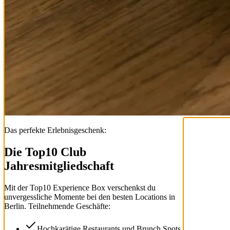
Das perfekte Erlebnisgeschenk:
Die Top
10
Club
Jahresmitgliedschaft
Mit der
Top
10
Experience Box
verschenkst du
unvergessliche Momente bei den besten Locations in
Berlin. Teilnehmende Geschäfte:
Hochkarätige Restaurants und Brunch Spots