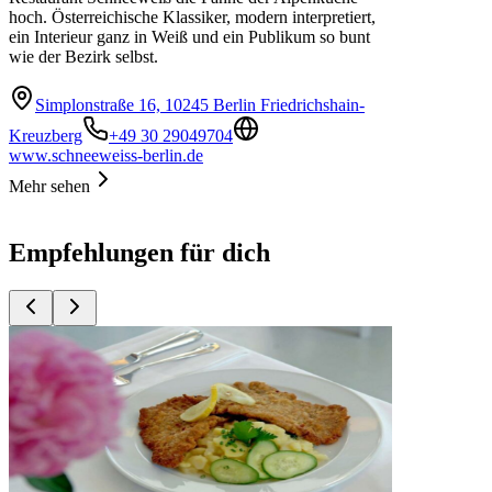
hoch. Österreichische Klassiker, modern interpretiert,
ein Interieur ganz in Weiß und ein Publikum so bunt
wie der Bezirk selbst.
Simplonstraße 16, 10245 Berlin Friedrichshain-
Kreuzberg
+49 30 29049704
www.schneeweiss-berlin.de
Mehr sehen
Empfehlungen für dich
Top
10
Bayerische Küche
Top
10
Berliner Brauhäuser
Top
10
Berliner Restaurants
Top
10
Neue deutsche Küche