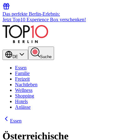
Das perfekte Berlin-Erlebnis:
Jetzt Top10 Experience Box verschenken!
DE
Suche
Essen
Familie
Freizeit
Nachtleben
Wellness
Shopping
Hotels
Anlässe
Essen
Österreichische