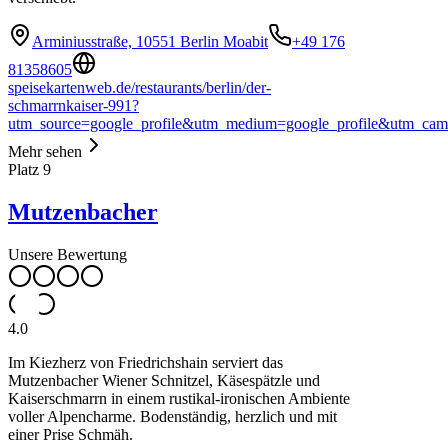
Arminiusstraße, 10551 Berlin Moabit
+49 176
81358605
speisekartenweb.de/restaurants/berlin/der-
schmarrnkaiser-991?
utm_source=google_profile&utm_medium=google_profile&utm_ca
Mehr sehen
Platz
9
Mutzenbacher
Unsere Bewertung
4.0
Im Kiezherz von Friedrichshain serviert das
Mutzenbacher Wiener Schnitzel, Käsespätzle und
Kaiserschmarrn in einem rustikal-ironischen Ambiente
voller Alpencharme. Bodenständig, herzlich und mit
einer Prise Schmäh.