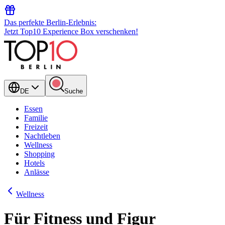
Das perfekte Berlin-Erlebnis:
Jetzt Top10 Experience Box verschenken!
DE
Suche
Essen
Familie
Freizeit
Nachtleben
Wellness
Shopping
Hotels
Anlässe
Wellness
Für Fitness und Figur