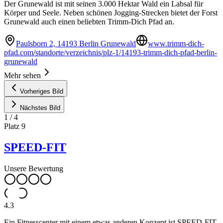
Der Grunewald ist mit seinen 3.000 Hektar Wald ein Labsal für
Körper und Seele. Neben schönen Jogging-Strecken bietet der Forst
Grunewald auch einen beliebten Trimm-Dich Pfad an.
Paulsborn 2, 14193 Berlin Grunewald
www.trimm-dich-
pfad.com/standorte/verzeichnis/plz-1/14193-trimm-dich-pfad-berlin-
grunewald
Mehr sehen
Vorheriges Bild
Nächstes Bild
1
/
4
Platz
9
SPEED-FIT
Unsere Bewertung
4.3
Ein Fitnesscenter mit einem etwas anderen Konzept ist SPEED-FIT