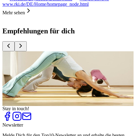
www.rki.de/DE/Home/homepage_node.html
Mehr sehen
Empfehlungen für dich
Top
10
Healthy Living
Top
10
Schwimmbäder
Top
10
Tipps gegen Erkältung
Top
10
Yoga Ausbildungen
Top
10
Yoga Studios
Stay in touch!
Newsletter
Melde Dich für den Top10-Newsletter an und erhalte die besten