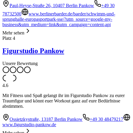
Paul-Heyse-Straße 26, 10407 Berlin Pankow
+49 30
78732500
www.berlinerbaeder.de/baeder/schwimm-und-
sprunghalle-europasportpark-sse/?utm_source=google-my-
business&utm_medium=link&utm_campaign=content-api
Mehr sehen
Platz
4
Figurstudio Pankow
Unsere Bewertung
4.6
Mit Fitness und Spaß gelangt ihr im Figurstudio Pankow zu eurer
Traumfigur und könnt euer Workout ganz auf eure Bedürfnisse
abstimmen.
Ossietzkystraße, 13187 Berlin Pankow
+49 30 48479217
www.figurstudio-pankow.de
Mehr sehen