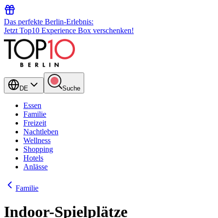
Das perfekte Berlin-Erlebnis:
Jetzt Top10 Experience Box verschenken!
DE
Suche
Essen
Familie
Freizeit
Nachtleben
Wellness
Shopping
Hotels
Anlässe
Familie
Indoor-Spielplätze