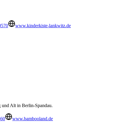
0570
www.kinderkiste-lankwitz.de
g und Alt in Berlin-Spandau.
660
www.bambooland.de