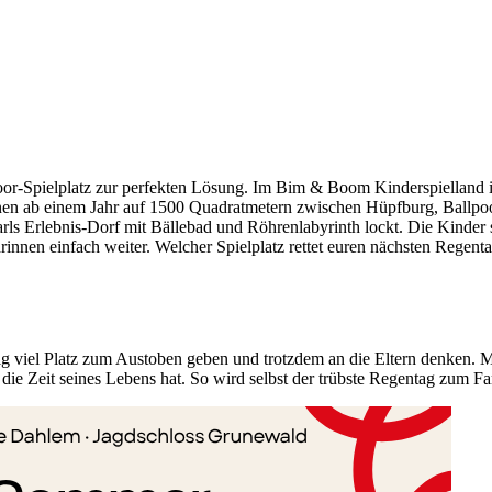
Indoor-Spielplatz zur perfekten Lösung. Im Bim & Boom Kinderspiellan
inen ab einem Jahr auf 1500 Quadratmetern zwischen Hüpfburg, Ballpo
 Erlebnis-Dorf mit Bällebad und Röhrenlabyrinth lockt. Die Kinder sp
rinnen einfach weiter. Welcher Spielplatz rettet euren nächsten Regent
htig viel Platz zum Austoben geben und trotzdem an die Eltern denken. 
ie Zeit seines Lebens hat. So wird selbst der trübste Regentag zum Fa