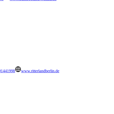
91441998
www.ritterlandberlin.de