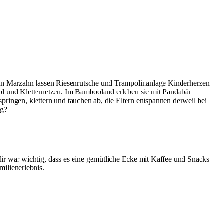
d in Marzahn lassen Riesenrutsche und Trampolinanlage Kinderherzen
ol und Kletternetzen. Im Bambooland erleben sie mit Pandabär
ringen, klettern und tauchen ab, die Eltern entspannen derweil bei
ag?
Mir war wichtig, dass es eine gemütliche Ecke mit Kaffee und Snacks
milienerlebnis.
Leaflet
|
©
OpenStreetMap
contributors ©
CARTO