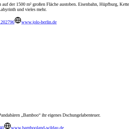
h auf der 1500 m² großen Fläche austoben. Eisenbahn, Hüpfburg, Ketten
Labyrinth und vieles mehr.
1202796
www.jolo-berlin.de
Pandabären „Bamboo“ ihr eigenes Dschungelabenteuer.
40
www.bambooland-wildau.de