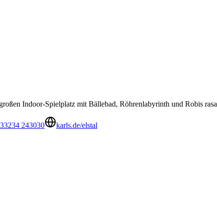
großen Indoor-Spielplatz mit Bällebad, Röhrenlabyrinth und Robis rasa
 33234 243030
karls.de/elstal