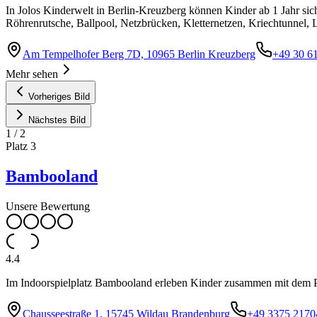
In Jolos Kinderwelt in Berlin-Kreuzberg können Kinder ab 1 Jahr sic
Röhrenrutsche, Ballpool, Netzbrücken, Kletternetzen, Kriechtunnel, 
Am Tempelhofer Berg 7D, 10965 Berlin Kreuzberg
+49 30 6
Mehr sehen
Vorheriges Bild
Nächstes Bild
1
/
2
Platz
3
Bambooland
Unsere Bewertung
4.4
Im Indoorspielplatz Bambooland erleben Kinder zusammen mit dem 
Chausseestraße 1, 15745 Wildau Brandenburg
+49 3375 2170