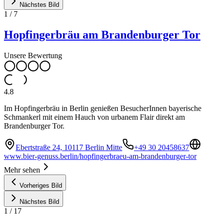
Nächstes Bild
1
/
7
Hopfingerbräu am Brandenburger Tor
Unsere Bewertung
4.8
Im Hopfingerbräu in Berlin genießen BesucherInnen bayerische
Schmankerl mit einem Hauch von urbanem Flair direkt am
Brandenburger Tor.
Ebertstraße 24, 10117 Berlin Mitte
+49 30 20458637
www.bier-genuss.berlin/hopfingerbraeu-am-brandenburger-tor
Mehr sehen
Vorheriges Bild
Nächstes Bild
1
/
17