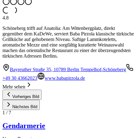
4.8
Schöneberg trifft auf Anatolia: Am Wittenbergplatz, direkt
gegenüber dem KaDeWe, serviert Baba Pirzola klassische türkische
Grillküche auf gehobenem Niveau. Saftige Lammkoteletts,
aromatische Mezze und eine sorgfältig kuratierte Weinauswahl
machen das orientalische Restaurant zu einer der überzeugendsten
türkischen Adressen Berlins.
Bayreuther Straße 35, 10789 Berlin Tempelhof-Schöneberg
+49 30 43662023
www.babapirzola.de
Mehr sehen
Vorheriges Bild
Nächstes Bild
1
/
7
Gendarmerie