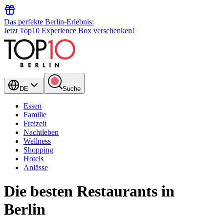
Das perfekte Berlin-Erlebnis:
Jetzt Top10 Experience Box verschenken!
DE
Suche
Essen
Familie
Freizeit
Nachtleben
Wellness
Shopping
Hotels
Anlässe
Die besten Restaurants in
Berlin