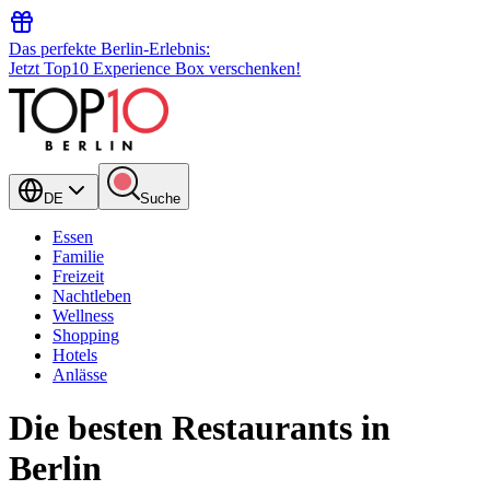
Das perfekte Berlin-Erlebnis:
Jetzt Top10 Experience Box verschenken!
DE
Suche
Essen
Familie
Freizeit
Nachtleben
Wellness
Shopping
Hotels
Anlässe
Die besten Restaurants in
Berlin