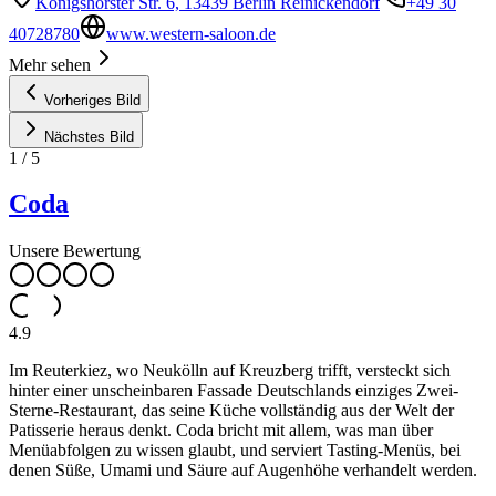
Königshorster Str. 6, 13439 Berlin Reinickendorf
+49 30
40728780
www.western-saloon.de
Mehr sehen
Vorheriges Bild
Nächstes Bild
1
/
5
Coda
Unsere Bewertung
4.9
Im Reuterkiez, wo Neukölln auf Kreuzberg trifft, versteckt sich
hinter einer unscheinbaren Fassade Deutschlands einziges Zwei-
Sterne-Restaurant, das seine Küche vollständig aus der Welt der
Patisserie heraus denkt. Coda bricht mit allem, was man über
Menüabfolgen zu wissen glaubt, und serviert Tasting-Menüs, bei
denen Süße, Umami und Säure auf Augenhöhe verhandelt werden.