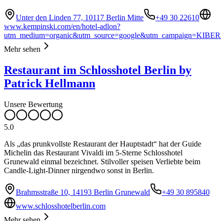
Unter den Linden 77, 10117 Berlin Mitte
+49 30 22610
www.kempinski.com/en/hotel-adlon?
utm_medium=organic&utm_source=google&utm_campaign=KIBER
Mehr sehen
Restaurant im Schlosshotel Berlin by
Patrick Hellmann
Unsere Bewertung
5.0
Als „das prunkvollste Restaurant der Hauptstadt“ hat der Guide
Michelin das Restaurant Vivaldi im 5-Sterne Schlosshotel
Grunewald einmal bezeichnet. Stilvoller speisen Verliebte beim
Candle-Light-Dinner nirgendwo sonst in Berlin.
Brahmsstraße 10, 14193 Berlin Grunewald
+49 30 895840
www.schlosshotelberlin.com
Mehr sehen