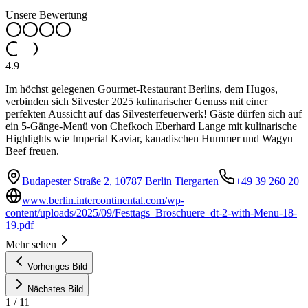
Unsere Bewertung
4.9
Im höchst gelegenen Gourmet-Restaurant Berlins, dem Hugos,
verbinden sich Silvester 2025 kulinarischer Genuss mit einer
perfekten Aussicht auf das Silvesterfeuerwerk! Gäste dürfen sich auf
ein 5-Gänge-Menü von Chefkoch Eberhard Lange mit kulinarische
Highlights wie Imperial Kaviar, kanadischen Hummer und Wagyu
Beef freuen.
Budapester Straße 2, 10787 Berlin Tiergarten
+49 39 260 20
www.berlin.intercontinental.com/wp-
content/uploads/2025/09/Festtags_Broschuere_dt-2-with-Menu-18-
19.pdf
Mehr sehen
Vorheriges Bild
Nächstes Bild
1
/
11