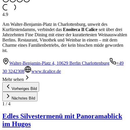
4.9
Am Walter-Benjamin-Platz in Charlottenburg, unweit des
Kurfürstendamms, verbindet das
Enoiteca Il Calice
seit über drei
Jahrzehnten Fine Dining mit einer der kuratiertesten Weinauswahlen
Berlins. Restaurant, Vinothek und Weinbar in einem – mit dem
Charme eines Familienbetriebs, der kein bisschen müde geworden
ist.
Walter-Benjamin-Platz 4, 10629 Berlin Charlottenburg
+49
30 3242308
www.ilcalice.de
Mehr sehen
Vorheriges Bild
Nächstes Bild
1
/
4
Edles Silvestermenü mit Panoramablick
im Hugos