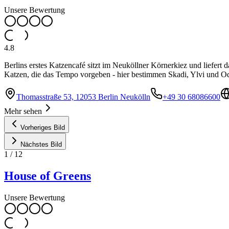
Unsere Bewertung
4.8
Berlins erstes Katzencafé sitzt im Neuköllner Körnerkiez und liefert
Katzen, die das Tempo vorgeben - hier bestimmen Skadi, Ylvi und Od
Thomasstraße 53, 12053 Berlin Neukölln
+49 30 68086600
Mehr sehen
Vorheriges Bild
Nächstes Bild
1
/
12
House of Greens
Unsere Bewertung