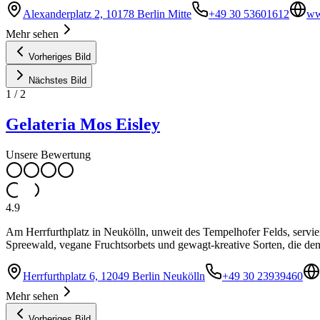
Alexanderplatz 2, 10178 Berlin Mitte
+49 30 53601612
ww
Mehr sehen
Vorheriges Bild
Nächstes Bild
1
/
2
Gelateria Mos Eisley
Unsere Bewertung
4.9
Am Herrfurthplatz in Neukölln, unweit des Tempelhofer Felds, servier
Spreewald, vegane Fruchtsorbets und gewagt-kreative Sorten, die de
Herrfurthplatz 6, 12049 Berlin Neukölln
+49 30 23939460
Mehr sehen
Vorheriges Bild