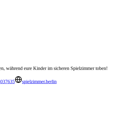
en, während eure Kinder im sicheren Spielzimmer toben!
4037635
spielzimmer.berlin