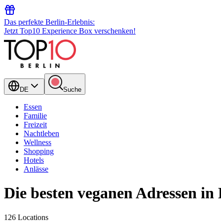
Das perfekte Berlin-Erlebnis:
Jetzt Top10 Experience Box verschenken!
DE
Suche
Essen
Familie
Freizeit
Nachtleben
Wellness
Shopping
Hotels
Anlässe
Die besten veganen Adressen in 
126 Locations