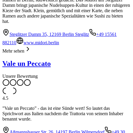
Damm bringt japanische Nudelsuppen-Kultur in einen der ruhigeren
Kieze der Stadt. Klein, gemütlich und mit einer Karte, die neben
Ramen auch andere japanische Spezialitäten wie Sushi zu bieten
hat.
Steglitzer Damm 35, 12169 Berlin Steglitz
+49 15561
882110
www.midori.berlin
Mehr sehen
Vale un Peccato
Unsere Bewertung
4.5
”Vale un Peccato” - das ist eine Sünde wert! So lautet das
Sprichwort aus Italien nachdem die Trattoria von seinem Inhaber
benannt wurde.
Aßmannshauser Str. 26, 14197 Berlin Wilmersdorf
+49 30