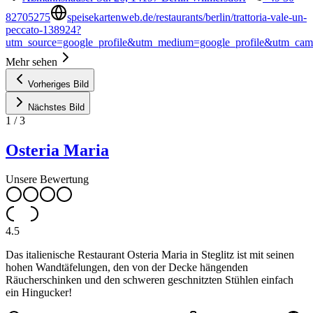
82705275
speisekartenweb.de/restaurants/berlin/trattoria-vale-un-
peccato-138924?
utm_source=google_profile&utm_medium=google_profile&utm_ca
Mehr sehen
Vorheriges Bild
Nächstes Bild
1
/
3
Osteria Maria
Unsere Bewertung
4.5
Das italienische Restaurant Osteria Maria in Steglitz ist mit seinen
hohen Wandtäfelungen, den von der Decke hängenden
Räucherschinken und den schweren geschnitzten Stühlen einfach
ein Hingucker!