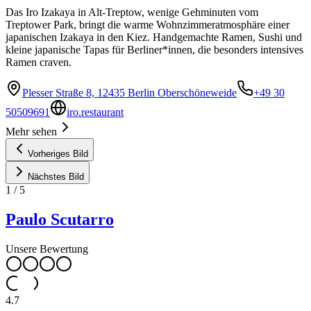
Das Iro Izakaya in Alt-Treptow, wenige Gehminuten vom
Treptower Park, bringt die warme Wohnzimmeratmosphäre einer
japanischen Izakaya in den Kiez. Handgemachte Ramen, Sushi und
kleine japanische Tapas für Berliner*innen, die besonders intensives
Ramen craven.
Plesser Straße 8, 12435 Berlin Oberschöneweide
+49 30
50509691
iro.restaurant
Mehr sehen
Vorheriges Bild
Nächstes Bild
1
/
5
Paulo Scutarro
Unsere Bewertung
4.7