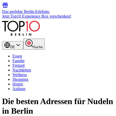
Das perfekte Berlin-Erlebnis:
Jetzt Top10 Experience Box verschenken!
DE
Suche
Essen
Familie
Freizeit
Nachtleben
Wellness
Shopping
Hotels
Anlässe
Die besten Adressen für Nudeln
in Berlin