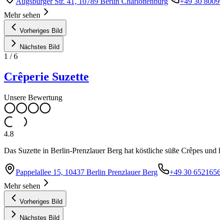
Augsburger Str. 41, 10789 Berlin Charlottenburg
+49 30 800
Mehr sehen
Vorheriges Bild
Nächstes Bild
1
/
6
Crêperie Suzette
Unsere Bewertung
4.8
Das Suzette in Berlin-Prenzlauer Berg hat köstliche süße Crêpes un
Pappelallee 15, 10437 Berlin Prenzlauer Berg
+49 30 652165
Mehr sehen
Vorheriges Bild
Nächstes Bild