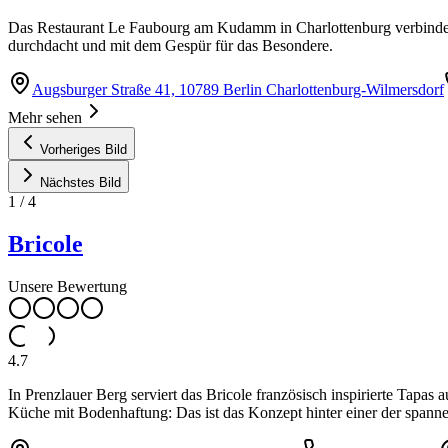
Das Restaurant Le Faubourg am Kudamm in Charlottenburg verbindet f
durchdacht und mit dem Gespür für das Besondere.
Augsburger Straße 41, 10789 Berlin Charlottenburg-Wilmersdorf
Mehr sehen
Vorheriges Bild
Nächstes Bild
1
/
4
Bricole
Unsere Bewertung
4.7
In Prenzlauer Berg serviert das Bricole französisch inspirierte Tapa
Küche mit Bodenhaftung: Das ist das Konzept hinter einer der spann