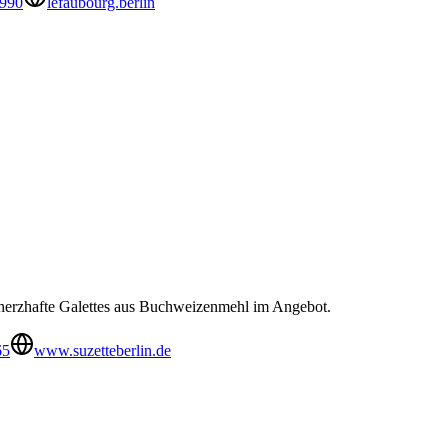
9990
lefaubourg.berlin
d herzhafte Galettes aus Buchweizenmehl im Angebot.
65
www.suzetteberlin.de