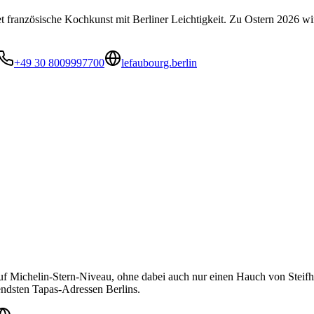
ranzösische Kochkunst mit Berliner Leichtigkeit. Zu Ostern 2026 wird
+49 30 8009997700
lefaubourg.berlin
s auf Michelin-Stern-Niveau, ohne dabei auch nur einen Hauch von Steif
endsten Tapas-Adressen Berlins.