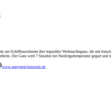
e
e am Schiffbauerdamm ihre legendäre Weihnachtsgans, die mit französis
lerin. Die Gans wird 7 Stunden bei Niedergartemperatur gegart und mit
www.ganymed-brasserie.de