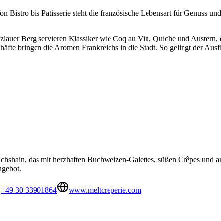
on Bistro bis Patisserie steht die französische Lebensart für Genuss und
nzlauer Berg servieren Klassiker wie Coq au Vin, Quiche und Austern,
äfte bringen die Aromen Frankreichs in die Stadt. So gelingt der Ausfl
drichshain, das mit herzhaften Buchweizen-Galettes, süßen Crêpes und 
ngebot.
+49 30 33901864
www.meltcreperie.com