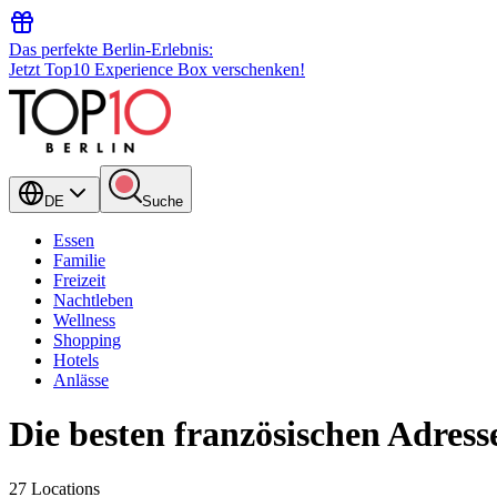
Das perfekte Berlin-Erlebnis:
Jetzt Top10 Experience Box verschenken!
DE
Suche
Essen
Familie
Freizeit
Nachtleben
Wellness
Shopping
Hotels
Anlässe
Die besten französischen Adress
27 Locations