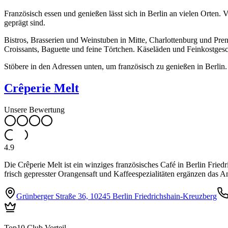
Französisch essen und genießen lässt sich in Berlin an vielen Orten. V
geprägt sind.
Bistros, Brasserien und Weinstuben in Mitte, Charlottenburg und Pre
Croissants, Baguette und feine Törtchen. Käseläden und Feinkostgesch
Stöbere in den Adressen unten, um französisch zu genießen in Berlin.
Crêperie Melt
Unsere Bewertung
4.9
Die Crêperie Melt ist ein winziges französisches Café in Berlin Frie
frisch gepresster Orangensaft und Kaffeespezialitäten ergänzen das A
Grünberger Straße 36, 10245 Berlin Friedrichshain-Kreuzberg
Top10 Club Vorteil