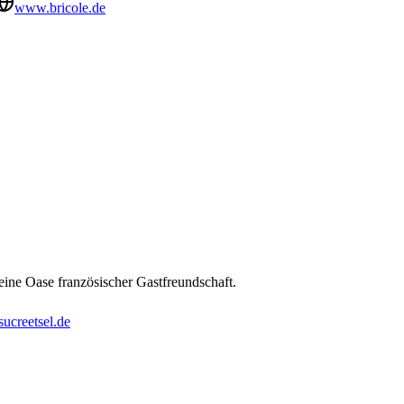
www.bricole.de
 eine Oase französischer Gastfreundschaft.
ucreetsel.de