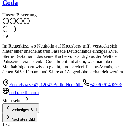
Coda
Unsere Bewertung
4.9
Im Reuterkiez, wo Neukölln auf Kreuzberg trifft, versteckt sich
hinter einer unscheinbaren Fassade Deutschlands einziges Zwei-
Sterne-Restaurant, das seine Küche vollständig aus der Welt der
Patisserie heraus denkt. Coda bricht mit allem, was man über
Menüabfolgen zu wissen glaubt, und serviert Tasting-Menüs, bei
denen Süße, Umami und Säure auf Augenhöhe verhandelt werden.
Friedelstraße 47, 12047 Berlin Neukölln
+49 30 91496396
coda-berlin.com
Mehr sehen
Vorheriges Bild
Nächstes Bild
1
/
4