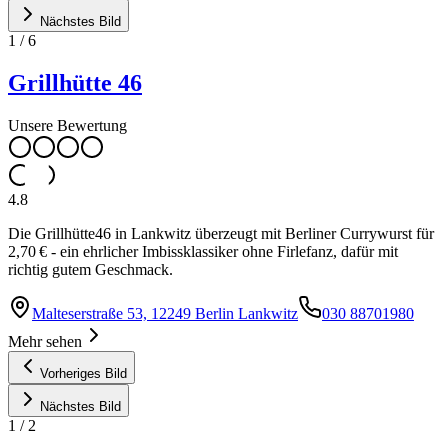
Nächstes Bild
1
/
6
Grillhütte 46
Unsere Bewertung
4.8
Die Grillhütte46 in Lankwitz überzeugt mit Berliner Currywurst für
2,70 € - ein ehrlicher Imbissklassiker ohne Firlefanz, dafür mit
richtig gutem Geschmack.
Malteserstraße 53, 12249 Berlin Lankwitz
030 88701980
Mehr sehen
Vorheriges Bild
Nächstes Bild
1
/
2