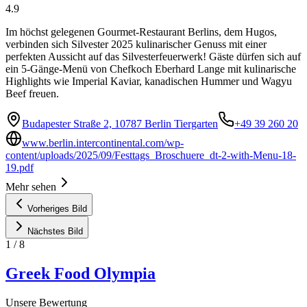
4.9
Im höchst gelegenen Gourmet-Restaurant Berlins, dem Hugos,
verbinden sich Silvester 2025 kulinarischer Genuss mit einer
perfekten Aussicht auf das Silvesterfeuerwerk! Gäste dürfen sich auf
ein 5-Gänge-Menü von Chefkoch Eberhard Lange mit kulinarische
Highlights wie Imperial Kaviar, kanadischen Hummer und Wagyu
Beef freuen.
Budapester Straße 2, 10787 Berlin Tiergarten
+49 39 260 20
www.berlin.intercontinental.com/wp-
content/uploads/2025/09/Festtags_Broschuere_dt-2-with-Menu-18-
19.pdf
Mehr sehen
Vorheriges Bild
Nächstes Bild
1
/
8
Greek Food Olympia
Unsere Bewertung