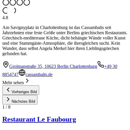
4.8
Am Savignyplatz in Charlottenburg ist das Cassambalis seit
Jahrzehnten eine feste Größe unter Berlins griechischen Restaurants.
Griechisch-mediterrane Küche, dicht behängte Wände voller Kunst
und eine Stammgäste-Atmosphäre, die ihresgleichen sucht. Kein
Wunder, dass selbst Angela Merkel hier ihren Lieblingsgriechen
gefunden hat.
Grolmanstraße 35, 10623 Berlin Charlottenburg
+49 30
8854747
cassambalis.de
Mehr sehen
Vorheriges Bild
Nächstes Bild
1
/
8
Restaurant Le Faubourg