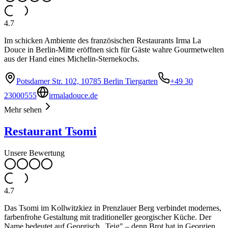
4.7
Im schicken Ambiente des französischen Restaurants Irma La
Douce in Berlin-Mitte eröffnen sich für Gäste wahre Gourmetwelten
aus der Hand eines Michelin-Sternekochs.
Potsdamer Str. 102, 10785 Berlin Tiergarten
+49 30
23000555
irmaladouce.de
Mehr sehen
Restaurant Tsomi
Unsere Bewertung
4.7
Das Tsomi im Kollwitzkiez in Prenzlauer Berg verbindet modernes,
farbenfrohe Gestaltung mit traditioneller georgischer Küche. Der
Name bedeutet auf Georgisch „Teig" – denn Brot hat in Georgien