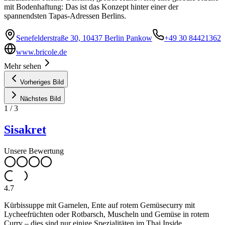
mit Bodenhaftung: Das ist das Konzept hinter einer der
spannendsten Tapas-Adressen Berlins.
Senefelderstraße 30, 10437 Berlin Pankow
+49 30 84421362
www.bricole.de
Mehr sehen
Vorheriges Bild
Nächstes Bild
1
/
3
Sisakret
Unsere Bewertung
4.7
Kürbissuppe mit Garnelen, Ente auf rotem Gemüsecurry mit
Lycheefrüchten oder Rotbarsch, Muscheln und Gemüse in rotem
Curry – dies sind nur einige Spezialitäten im Thai Inside.