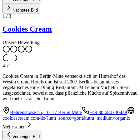
Nächstes Bild
1
/
3
Cookies Cream
Unsere Bewertung
4.7
Cookies Cream in Berlin-Mitte versteckt sich im Hinterhof des
Westin Grand Hotels und ist seit 2007 Berlins bekanntestes
vegetarisches Fine-Dining-Restaurant. Mit einem Michelin-Stern
ausgezeichnet, beweist es, dass pflanzliche Küche auf Spitzenniveau
weit mehr ist als ein Trend.
Behrenstraße 55, 10117 Berlin Mitte
+49 30 680730448
cookiescream.com/de/?utm_source=gbm&utm_medium=organic
Mehr sehen
Vorheriges Bild