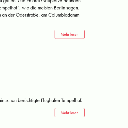
u grillen. Gleich drei Grillplätze befinden
empelhof”, wie die meisten Berlin sagen.
arks an der Oderstraße, am Columbiadamm
Mehr lesen
ehin schon berüchtigte Flughafen Tempelhof.
Mehr lesen