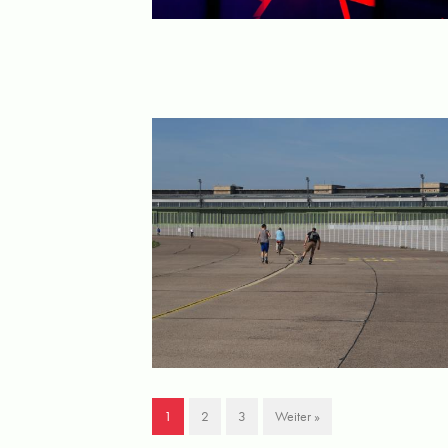
1
2
3
Weiter »