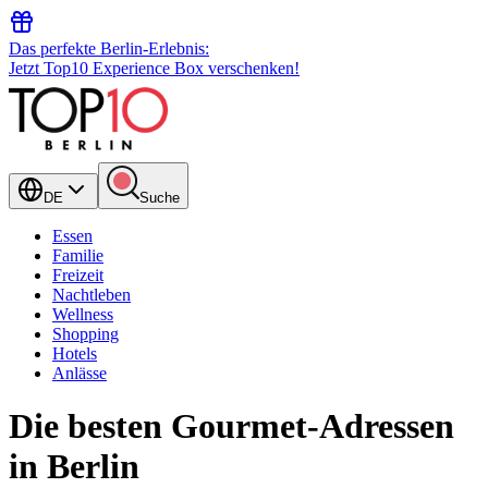
Das perfekte Berlin-Erlebnis:
Jetzt Top10 Experience Box verschenken!
DE
Suche
Essen
Familie
Freizeit
Nachtleben
Wellness
Shopping
Hotels
Anlässe
Die besten Gourmet-Adressen
in Berlin