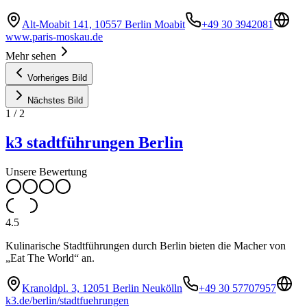
Alt-Moabit 141, 10557 Berlin Moabit
+49 30 3942081
www.paris-moskau.de
Mehr sehen
Vorheriges Bild
Nächstes Bild
1
/
2
k3 stadtführungen Berlin
Unsere Bewertung
4.5
Kulinarische Stadtführungen durch Berlin bieten die Macher von
„Eat The World“ an.
Kranoldpl. 3, 12051 Berlin Neukölln
+49 30 57707957
k3.de/berlin/stadtfuehrungen