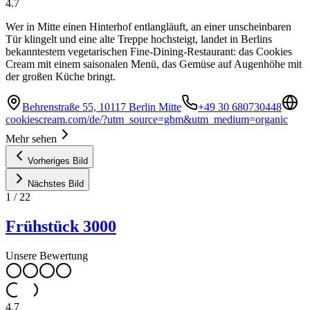
4.7
Wer in Mitte einen Hinterhof entlangläuft, an einer unscheinbaren
Tür klingelt und eine alte Treppe hochsteigt, landet in Berlins
bekanntestem vegetarischen Fine-Dining-Restaurant: das Cookies
Cream mit einem saisonalen Menü, das Gemüse auf Augenhöhe mit
der großen Küche bringt.
Behrenstraße 55, 10117 Berlin Mitte
+49 30 680730448
cookiescream.com/de/?utm_source=gbm&utm_medium=organic
Mehr sehen
Vorheriges Bild
Nächstes Bild
1
/
22
Frühstück 3000
Unsere Bewertung
4.7