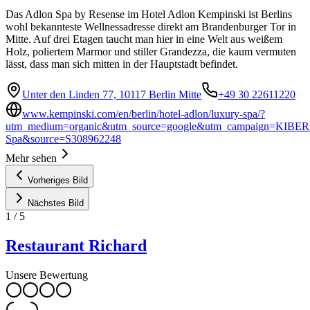
Das Adlon Spa by Resense im Hotel Adlon Kempinski ist Berlins
wohl bekannteste Wellnessadresse direkt am Brandenburger Tor in
Mitte. Auf drei Etagen taucht man hier in eine Welt aus weißem
Holz, poliertem Marmor und stiller Grandezza, die kaum vermuten
lässt, dass man sich mitten in der Hauptstadt befindet.
Unter den Linden 77, 10117 Berlin Mitte
+49 30 22611220
www.kempinski.com/en/berlin/hotel-adlon/luxury-spa/?
utm_medium=organic&utm_source=google&utm_campaign=KIBER
Spa&source=S308962248
Mehr sehen
Vorheriges Bild
Nächstes Bild
1
/
5
Restaurant Richard
Unsere Bewertung