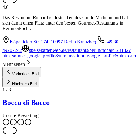
4.6
Das Restaurant Richard ist fester Teil des Guide Michelin und hat
sich damit einen Platz unter den besten Gourmet-Restaurants in
Berlin erkocht.
Köpenicker Str. 174, 10997 Berlin Kreuzberg
+49 30
49207242
speisekartenweb.de/restaurants/berlin/richard-23182?
utm_source=google_profile&utm_medium=google_profile&utm_ca
Mehr sehen
Vorheriges Bild
Nächstes Bild
1
/
3
Bocca di Bacco
Unsere Bewertung