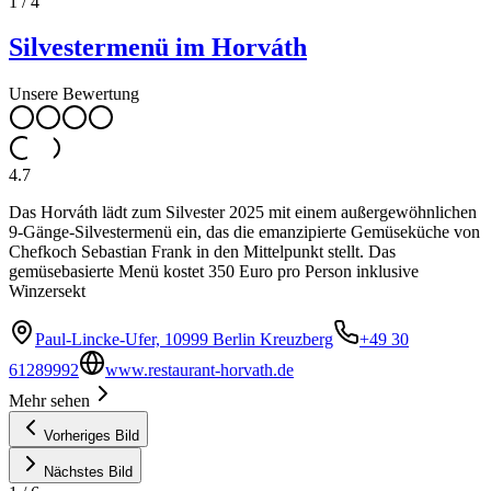
1
/
4
Silvestermenü im Horváth
Unsere Bewertung
4.7
Das Horváth lädt zum Silvester 2025 mit einem außergewöhnlichen
9-Gänge-Silvestermenü ein, das die emanzipierte Gemüseküche von
Chefkoch Sebastian Frank in den Mittelpunkt stellt. Das
gemüsebasierte Menü kostet 350 Euro pro Person inklusive
Winzersekt
Paul-Lincke-Ufer, 10999 Berlin Kreuzberg
+49 30
61289992
www.restaurant-horvath.de
Mehr sehen
Vorheriges Bild
Nächstes Bild