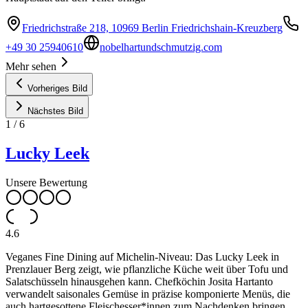
Friedrichstraße 218, 10969 Berlin Friedrichshain-Kreuzberg
+49 30 25940610
nobelhartundschmutzig.com
Mehr sehen
Vorheriges Bild
Nächstes Bild
1
/
6
Lucky Leek
Unsere Bewertung
4.6
Veganes Fine Dining auf Michelin-Niveau: Das Lucky Leek in
Prenzlauer Berg zeigt, wie pflanzliche Küche weit über Tofu und
Salatschüsseln hinausgehen kann. Chefköchin Josita Hartanto
verwandelt saisonales Gemüse in präzise komponierte Menüs, die
auch hartgesottene Fleischesser*innen zum Nachdenken bringen.