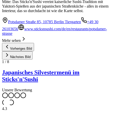
Mitte: Das Sticks'n'Sushi vereint kaiserliche Sushi-Tradition mit
Yakitori-Spießen aus der japanischen Straßenküche - alles in einem
Interieur, das so durchdacht ist wie die Karte selbst.
Potsdamer Straße 85, 10785 Berlin Tiergarten
+49 30
26103656
www.sticksnsushi.com/de/en/restaurants/potsdamer-
strasse
Mehr sehen
Vorheriges Bild
Nächstes Bild
1
/
8
Japanisches Silvestermenü im
Sticks'n'Sushi
Unsere Bewertung
4.3