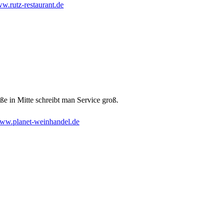
w.rutz-restaurant.de
e in Mitte schreibt man Service groß.
ww.planet-weinhandel.de