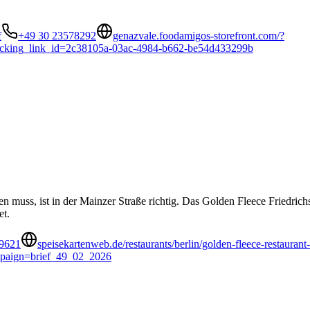
f
+49 30 23578292
genazvale.foodamigos-storefront.com/?
cking_link_id=2c38105a-03ac-4984-b662-be54d433299b
ken muss, ist in der Mainzer Straße richtig. Das Golden Fleece Friedri
et.
9621
speisekartenweb.de/restaurants/berlin/golden-fleece-restaurant
paign=brief_49_02_2026