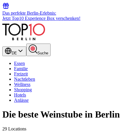
Das perfekte Berlin-Erlebnis:
Jetzt Top10 Experience Box verschenken!
DE
Suche
Essen
Familie
Freizeit
Nachtleben
Wellness
Shopping
Hotels
Anlässe
Die beste Weinstube in Berlin
29 Locations