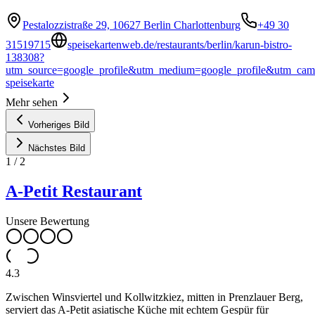
Pestalozzistraße 29, 10627 Berlin Charlottenburg
+49 30
31519715
speisekartenweb.de/restaurants/berlin/karun-bistro-
138308?
utm_source=google_profile&utm_medium=google_profile&utm_cam
speisekarte
Mehr sehen
Vorheriges Bild
Nächstes Bild
1
/
2
A-Petit Restaurant
Unsere Bewertung
4.3
Zwischen Winsviertel und Kollwitzkiez, mitten in Prenzlauer Berg,
serviert das A-Petit asiatische Küche mit echtem Gespür für