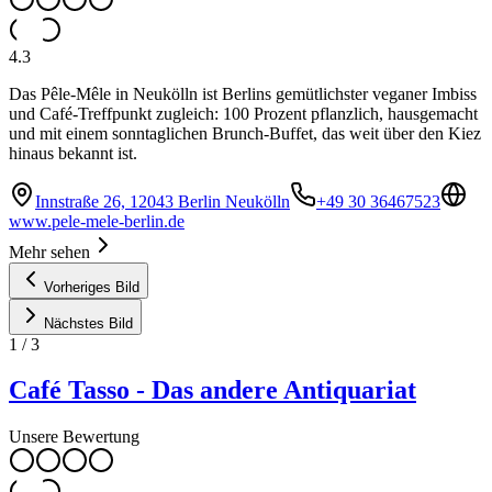
4.3
Das Pêle-Mêle in Neukölln ist Berlins gemütlichster veganer Imbiss
und Café-Treffpunkt zugleich: 100 Prozent pflanzlich, hausgemacht
und mit einem sonntaglichen Brunch-Buffet, das weit über den Kiez
hinaus bekannt ist.
Innstraße 26, 12043 Berlin Neukölln
+49 30 36467523
www.pele-mele-berlin.de
Mehr sehen
Vorheriges Bild
Nächstes Bild
1
/
3
Café Tasso - Das andere Antiquariat
Unsere Bewertung