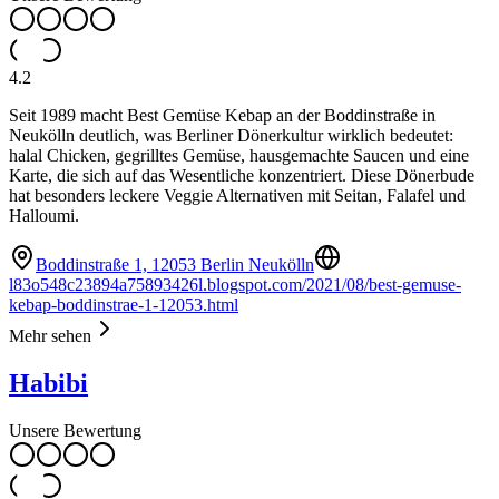
4.2
Seit 1989 macht Best Gemüse Kebap an der Boddinstraße in
Neukölln deutlich, was Berliner Dönerkultur wirklich bedeutet:
halal Chicken, gegrilltes Gemüse, hausgemachte Saucen und eine
Karte, die sich auf das Wesentliche konzentriert. Diese Dönerbude
hat besonders leckere Veggie Alternativen mit Seitan, Falafel und
Halloumi.
Boddinstraße 1, 12053 Berlin Neukölln
l83o548c23894a75893426l.blogspot.com/2021/08/best-gemuse-
kebap-boddinstrae-1-12053.html
Mehr sehen
Habibi
Unsere Bewertung