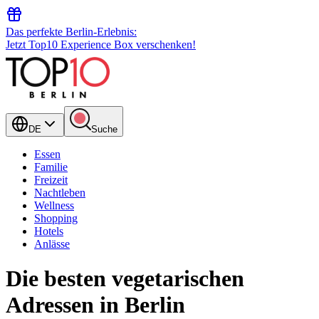
Das perfekte Berlin-Erlebnis:
Jetzt Top10 Experience Box verschenken!
DE
Suche
Essen
Familie
Freizeit
Nachtleben
Wellness
Shopping
Hotels
Anlässe
Die besten vegetarischen
Adressen in Berlin