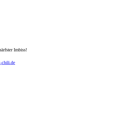
härfster Imbiss!
-chili.de