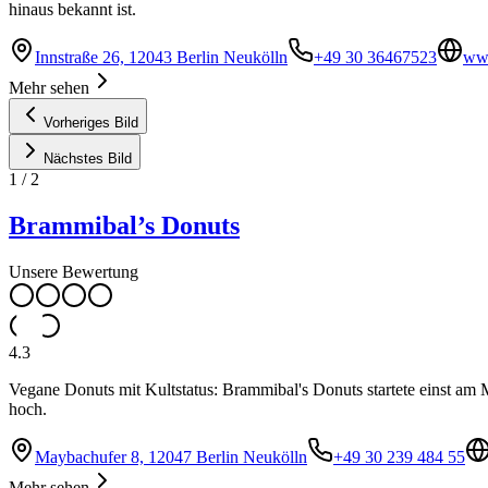
hinaus bekannt ist.
Innstraße 26, 12043 Berlin Neukölln
+49 30 36467523
www
Mehr sehen
Vorheriges Bild
Nächstes Bild
1
/
2
Brammibal’s Donuts
Unsere Bewertung
4.3
Vegane Donuts mit Kultstatus: Brammibal's Donuts startete einst am M
hoch.
Maybachufer 8, 12047 Berlin Neukölln
+49 30 239 484 55
Mehr sehen