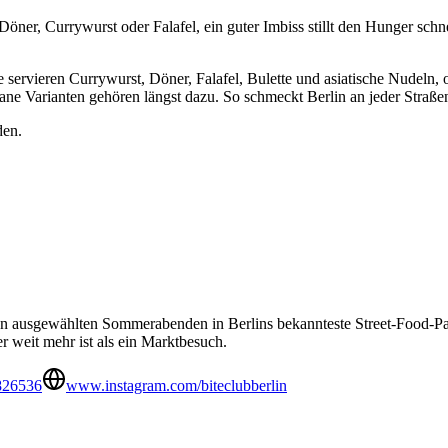
öner, Currywurst oder Falafel, ein guter Imbiss stillt den Hunger sch
servieren Currywurst, Döner, Falafel, Bulette und asiatische Nudeln, o
ne Varianten gehören längst dazu. So schmeckt Berlin an jeder Straße
den.
 an ausgewählten Sommerabenden in Berlins bekannteste Street-Food-Par
r weit mehr ist als ein Marktbesuch.
826536
www.instagram.com/biteclubberlin