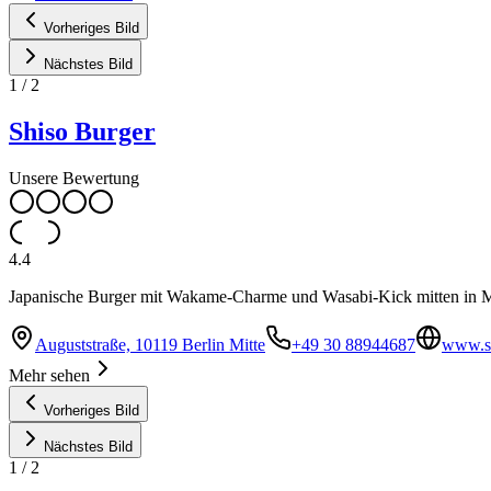
Vorheriges Bild
Nächstes Bild
1
/
2
Shiso Burger
Unsere Bewertung
4.4
Japanische Burger mit Wakame-Charme und Wasabi-Kick mitten in Mitte
Auguststraße, 10119 Berlin Mitte
+49 30 88944687
www.sh
Mehr sehen
Vorheriges Bild
Nächstes Bild
1
/
2