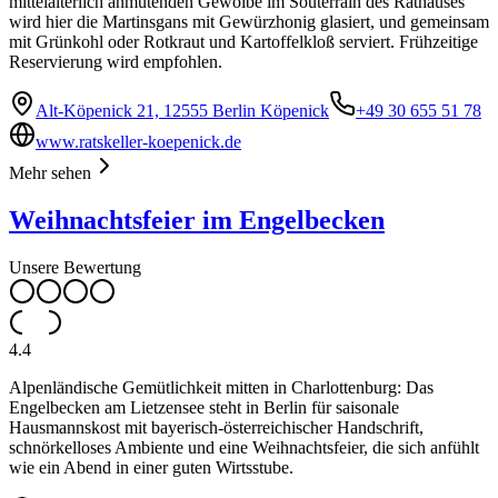
mittelalterlich anmutenden Gewölbe im Souterrain des Rathauses
wird hier die Martinsgans mit Gewürzhonig glasiert, und gemeinsam
mit Grünkohl oder Rotkraut und Kartoffelkloß serviert. Frühzeitige
Reservierung wird empfohlen.
Alt-Köpenick 21, 12555 Berlin Köpenick
+49 30 655 51 78
www.ratskeller-koepenick.de
Mehr sehen
Weihnachtsfeier im Engelbecken
Unsere Bewertung
4.4
Alpenländische Gemütlichkeit mitten in Charlottenburg: Das
Engelbecken am Lietzensee steht in Berlin für saisonale
Hausmannskost mit bayerisch-österreichischer Handschrift,
schnörkelloses Ambiente und eine Weihnachtsfeier, die sich anfühlt
wie ein Abend in einer guten Wirtsstube.