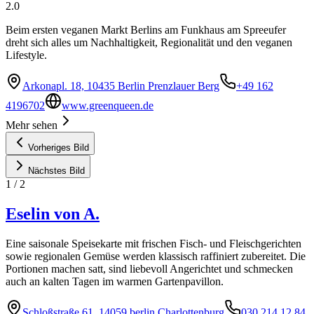
2.0
Beim ersten veganen Markt Berlins am Funkhaus am Spreeufer
dreht sich alles um Nachhaltigkeit, Regionalität und den veganen
Lifestyle.
Arkonapl. 18, 10435 Berlin Prenzlauer Berg
+49 162
4196702
www.greenqueen.de
Mehr sehen
Vorheriges Bild
Nächstes Bild
1
/
2
Eselin von A.
Eine saisonale Speisekarte mit frischen Fisch- und Fleischgerichten
sowie regionalen Gemüse werden klassisch raffiniert zubereitet. Die
Portionen machen satt, sind liebevoll Angerichtet und schmecken
auch an kalten Tagen im warmen Gartenpavillon.
Schloßstraße 61, 14059 berlin Charlottenburg
030 214 12 84