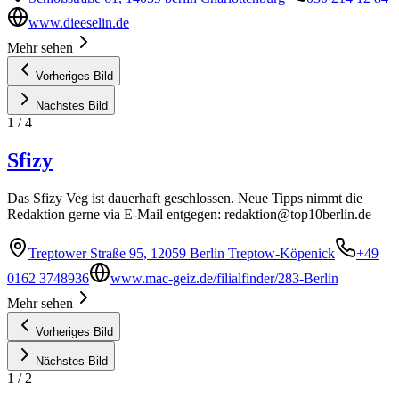
www.dieeselin.de
Mehr sehen
Vorheriges Bild
Nächstes Bild
1
/
4
Sfizy
Das Sfizy Veg ist dauerhaft geschlossen. Neue Tipps nimmt die
Redaktion gerne via E-Mail entgegen:
redaktion@top10berlin.de
Treptower Straße 95, 12059 Berlin Treptow-Köpenick
+49
0162 3748936
www.mac-geiz.de/filialfinder/283-Berlin
Mehr sehen
Vorheriges Bild
Nächstes Bild
1
/
2