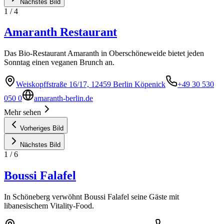
Nächstes Bild
1
/
4
Amaranth Restaurant
Das Bio-Restaurant Amaranth in Oberschöneweide bietet jeden
Sonntag einen veganen Brunch an.
Weiskopffstraße 16/17, 12459 Berlin Köpenick
+49 30 530
050 0
amaranth-berlin.de
Mehr sehen
Vorheriges Bild
Nächstes Bild
1
/
6
Boussi Falafel
In Schöneberg verwöhnt Boussi Falafel seine Gäste mit
libanesischem Vitality-Food.