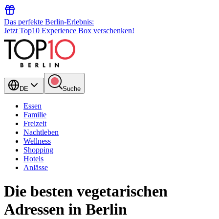
Das perfekte Berlin-Erlebnis:
Jetzt Top10 Experience Box verschenken!
DE
Suche
Essen
Familie
Freizeit
Nachtleben
Wellness
Shopping
Hotels
Anlässe
Die besten vegetarischen
Adressen in Berlin