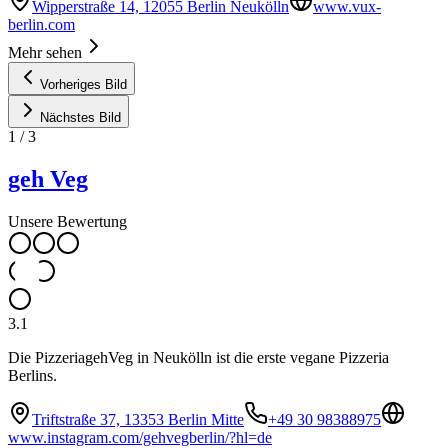
Wipperstraße 14, 12055 Berlin Neukölln
www.vux-
berlin.com
Mehr sehen
Vorheriges Bild
Nächstes Bild
1
/
3
geh Veg
Unsere Bewertung
3.1
Die PizzeriagehVeg in Neukölln ist die erste vegane Pizzeria
Berlins.
Triftstraße 37, 13353 Berlin Mitte
+49 30 98388975
www.instagram.com/gehvegberlin/?hl=de