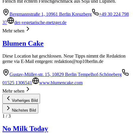
Fleisch mit echtem Fleischgeschmack aus Soja und Lupinen.
Bergmannstraße 1, 10961 Berlin Kreuzberg
+49 30 224 798
37
der-vegetarische-metzger.de
Mehr sehen
Blumen Cake
Diese Location hat geschlossen. Neue Tipps nimmt die Redaktion
gerne via E-Mail entgegen:
redaktion@top10berlin.de
Gustav-Müller-str. 15, 10829 Berlin Tempelhof-Schöneberg
01525 1306541
www.blumencake.com
Mehr sehen
Vorheriges Bild
Nächstes Bild
1
/
3
No Milk Today