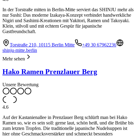
In der Torstraße mitten in Berlin-Mitte serviert das SHINJU mehr als
nur Sushi: Das moderne Izakaya-Konzept verbindet handwerkliche
Nigiri und Sashimi-Kreationen mit Yakitori, Ramen und Takoyaki.
Klein, stilvoll und mit echtem Gespür für japanische
Gastfreundschaft.
Torstraße 210, 10115 Berlin Mitte
+49 30 67962236
shinju-mitte.berlin
Mehr sehen
Hako Ramen Prenzlauer Berg
Unsere Bewertung
4.6
Auf der Kastanienallee in Prenzlauer Berg schlürft man bei Hako
Ramen so, wie es sein soll: gerne laut, schön heiß, und die Brühe bis
zum letzten Tropfen. Die traditionelle japanische Nudelsuppen ist
hier ohne Geschmacksverstärker und schmeckt besonders