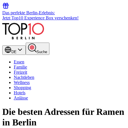
Das perfekte Berlin-Erlebnis:
Jetzt Top10 Experience Box verschenken!
DE
Suche
Essen
Familie
Freizeit
Nachtleben
Wellness
Shopping
Hotels
Anlässe
Die besten Adressen für Ramen
in Berlin