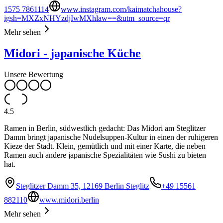
1575 7861114
www.instagram.com/kaimatchahouse?
igsh=MXZxNHYzdjIwMXhlaw==&utm_source=qr
Mehr sehen
Midori - japanische Küche
Unsere Bewertung
4.5
Ramen in Berlin, südwestlich gedacht: Das Midori am Steglitzer
Damm bringt japanische Nudelsuppen-Kultur in einen der ruhigeren
Kieze der Stadt. Klein, gemütlich und mit einer Karte, die neben
Ramen auch andere japanische Spezialitäten wie Sushi zu bieten
hat.
Steglitzer Damm 35, 12169 Berlin Steglitz
+49 15561
882110
www.midori.berlin
Mehr sehen