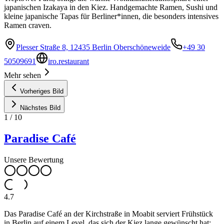
japanischen Izakaya in den Kiez. Handgemachte Ramen, Sushi und
kleine japanische Tapas für Berliner*innen, die besonders intensives
Ramen craven.
Plesser Straße 8, 12435 Berlin Oberschöneweide
+49 30
50509691
iro.restaurant
Mehr sehen
Vorheriges Bild
Nächstes Bild
1
/
10
Paradise Café
Unsere Bewertung
4.7
Das Paradise Café an der Kirchstraße in Moabit serviert Frühstück
in Berlin auf einem Level, das sich der Kiez lange gewünscht hat: