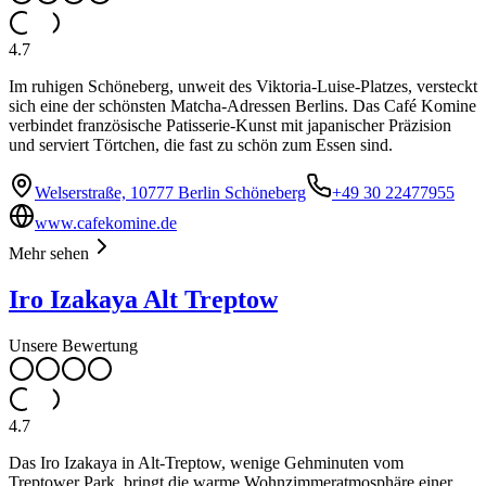
4.7
Im ruhigen Schöneberg, unweit des Viktoria-Luise-Platzes, versteckt
sich eine der schönsten Matcha-Adressen Berlins. Das Café Komine
verbindet französische Patisserie-Kunst mit japanischer Präzision
und serviert Törtchen, die fast zu schön zum Essen sind.
Welserstraße, 10777 Berlin Schöneberg
+49 30 22477955
www.cafekomine.de
Mehr sehen
Iro Izakaya Alt Treptow
Unsere Bewertung
4.7
Das Iro Izakaya in Alt-Treptow, wenige Gehminuten vom
Treptower Park, bringt die warme Wohnzimmeratmosphäre einer