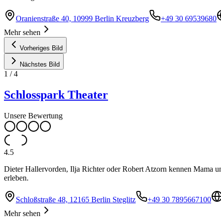
Oranienstraße 40, 10999 Berlin Kreuzberg
+49 30 69539680
Mehr sehen
Vorheriges Bild
Nächstes Bild
1
/
4
Schlosspark Theater
Unsere Bewertung
4.5
Dieter Hallervorden, Ilja Richter oder Robert Atzorn kennen Mama u
erleben.
Schloßstraße 48, 12165 Berlin Steglitz
+49 30 7895667100
Mehr sehen