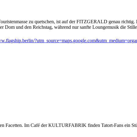
e Touristenmasse zu quetschen, ist auf der FITZGERALD genau richti
liner Dom und den Reichstag, während nur sanfte Loungemusik die Stille 
w.flagship.berlin/?utm_source=maps.google.com&utm_medium=organ
len Facetten. Im Café der KULTURFABRIK finden Tatort-Fans ein St