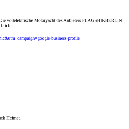
g. Die vollelektrische Motoryacht des Anbieters FLAGSHIP.BERLIN
bricht.
ic&utm_campaign=google-business-profile
ück Heimat.