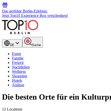
Das perfekte Berlin-Erlebnis:
Jetzt Top10 Experience Box verschenken!
DE
Suche
Essen
Familie
Freizeit
Nachtleben
Wellness
Shopping
Hotels
Anlässe
Die besten Orte für ein Kultur
12 Locations