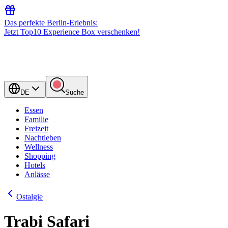
Das perfekte Berlin-Erlebnis:
Jetzt Top10 Experience Box verschenken!
DE
Suche
Essen
Familie
Freizeit
Nachtleben
Wellness
Shopping
Hotels
Anlässe
Ostalgie
Trabi Safari