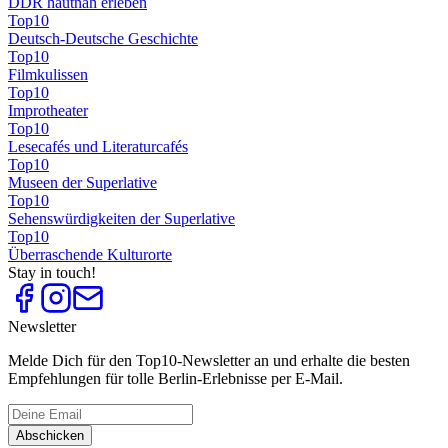
DDR hautnah erleben
Top
10
Deutsch-Deutsche Geschichte
Top
10
Filmkulissen
Top
10
Improtheater
Top
10
Lesecafés und Literaturcafés
Top
10
Museen der Superlative
Top
10
Sehenswürdigkeiten der Superlative
Top
10
Überraschende Kulturorte
Stay in touch!
Newsletter
Melde Dich für den Top10-Newsletter an und erhalte die besten
Empfehlungen für tolle Berlin-Erlebnisse per E-Mail.
Abschicken