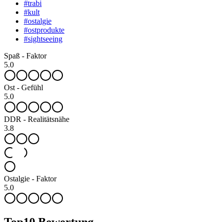
#
trabi
#
kult
#
ostalgie
#
ostprodukte
#
sightseeing
Spaß - Faktor
5.0
Ost - Gefühl
5.0
DDR - Realitätsnähe
3.8
Ostalgie - Faktor
5.0